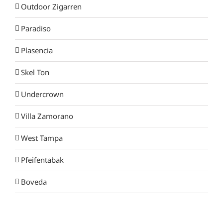
Outdoor Zigarren
Paradiso
Plasencia
Skel Ton
Undercrown
Villa Zamorano
West Tampa
Pfeifentabak
Boveda