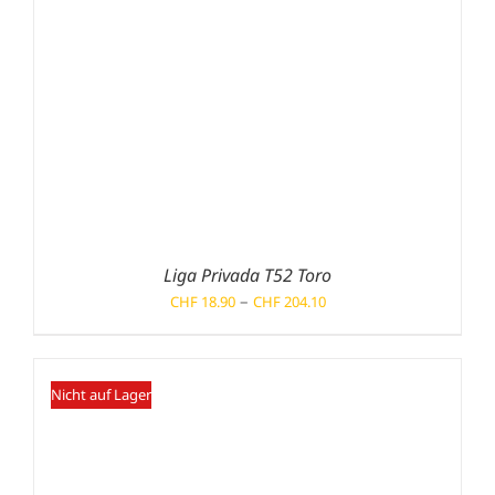
Liga Privada T52 Toro
Preisspanne:
–
CHF
18.90
CHF
204.10
CHF 18.90
bis
CHF 204.10
Nicht auf Lager