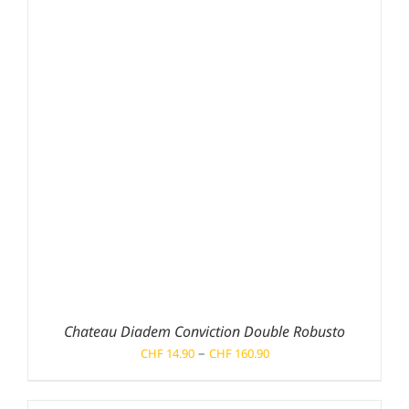
Chateau Diadem Conviction Double Robusto
Preisspanne:
–
CHF
14.90
CHF
160.90
CHF 14.90
bis