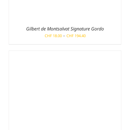
Gilbert de Montsalvat Signature Gordo
Preisspanne:
–
CHF
18.00
CHF
194.40
CHF 18.00
bis
CHF 194.40