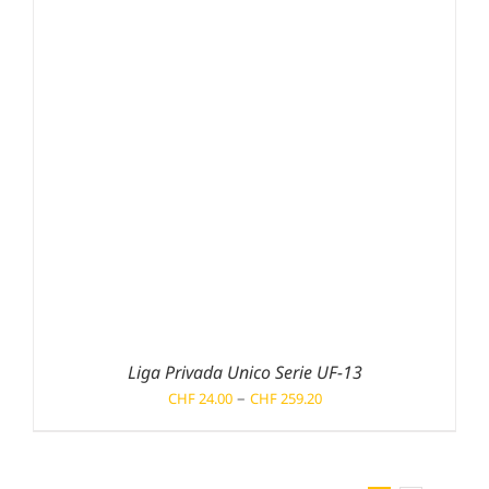
Liga Privada Unico Serie UF-13
Preisspanne:
–
CHF
24.00
CHF
259.20
CHF 24.00
bis
CHF 259.20