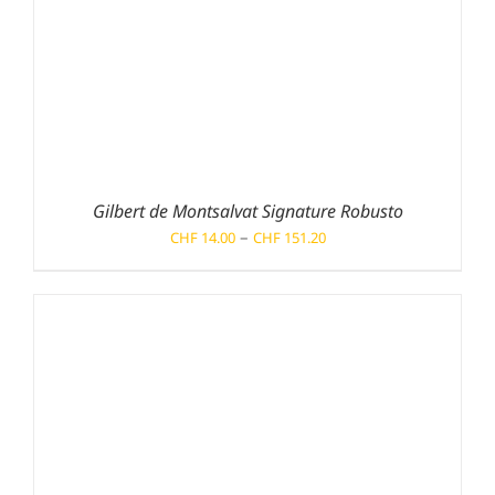
Gilbert de Montsalvat Signature Robusto
Preisspanne:
–
CHF
14.00
CHF
151.20
CHF 14.00
bis
CHF 151.20