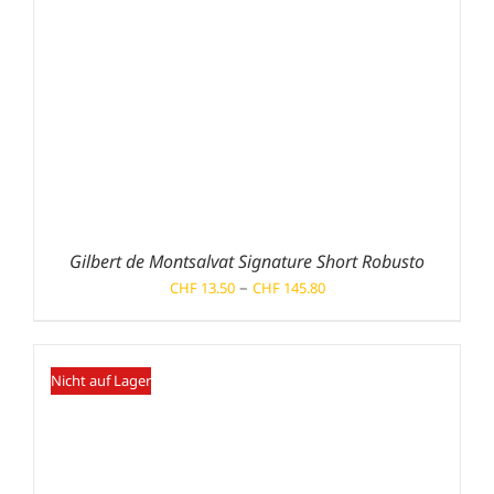
Gilbert de Montsalvat Signature Short Robusto
Preisspanne:
–
CHF
13.50
CHF
145.80
CHF 13.50
bis
CHF 145.80
Nicht auf Lager