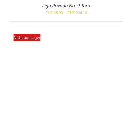
Liga Privada No. 9 Toro
Preisspanne:
–
CHF
18.90
CHF
204.10
CHF 18.90
bis
CHF 204.10
Nicht auf Lager