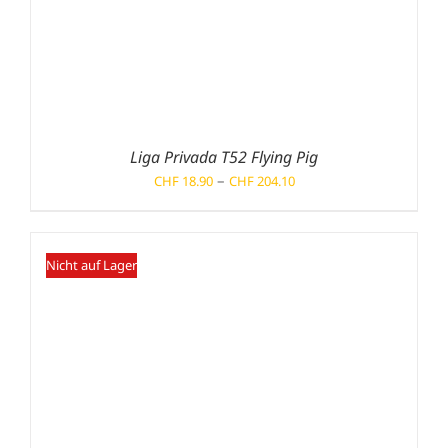
Liga Privada T52 Flying Pig
Preisspanne:
–
CHF
18.90
CHF
204.10
CHF 18.90
bis
CHF 204.10
Nicht auf Lager