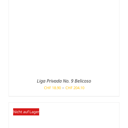
Liga Privada No. 9 Belicoso
Preisspanne:
–
CHF
18.90
CHF
204.10
CHF 18.90
bis
CHF 204.10
Nicht auf Lager