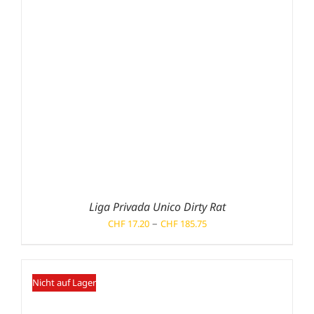
Liga Privada Unico Dirty Rat
Preisspanne:
–
CHF
17.20
CHF
185.75
CHF 17.20
bis
CHF 185.75
Nicht auf Lager