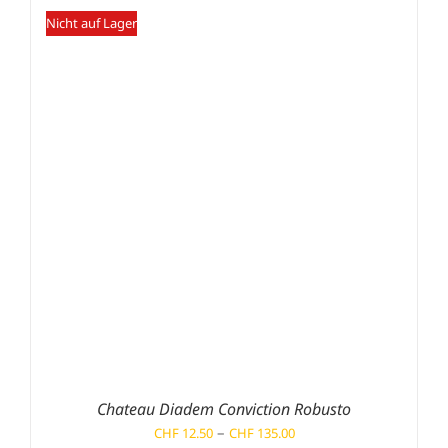
CHF 160.90
Nicht auf Lager
Chateau Diadem Conviction Robusto
Preisspanne:
–
CHF
12.50
CHF
135.00