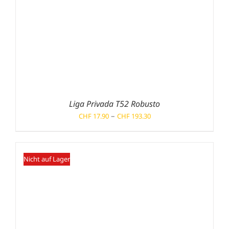
Liga Privada T52 Robusto
Preisspanne:
–
CHF
17.90
CHF
193.30
CHF 17.90
bis
CHF 193.30
Nicht auf Lager