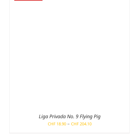
Liga Privada No. 9 Flying Pig
Preisspanne:
–
CHF
18.90
CHF
204.10
CHF 18.90
bis