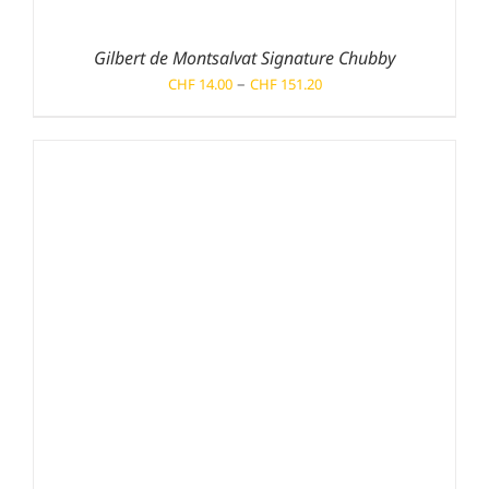
Gilbert de Montsalvat Signature Chubby
Preisspanne:
–
CHF
14.00
CHF
151.20
CHF 14.00
bis
CHF 151.20