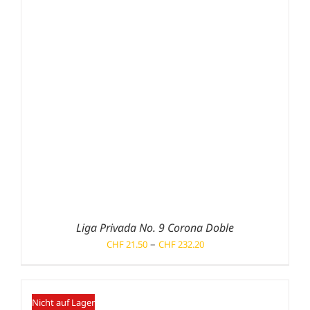
Liga Privada No. 9 Corona Doble
Preisspanne:
–
CHF
21.50
CHF
232.20
CHF 21.50
bis
CHF 232.20
Nicht auf Lager