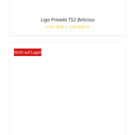
Liga Privada T52 Belicoso
Preisspanne:
–
CHF
18.90
CHF
204.10
CHF 18.90
bis
CHF 204.10
Nicht auf Lager