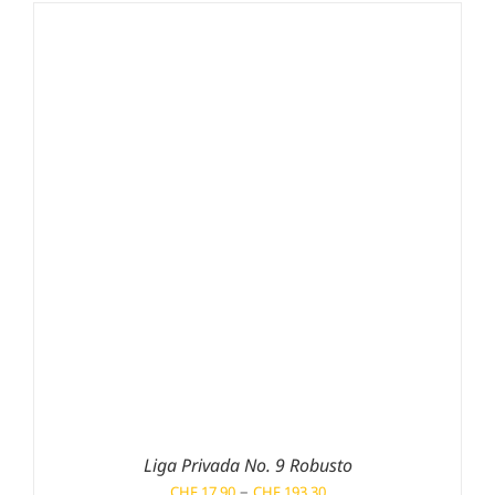
CHF 204.10
Liga Privada No. 9 Robusto
Preisspanne:
–
CHF
17.90
CHF
193.30