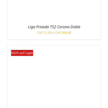
Liga Privada T52 Corona Doble
Preisspanne:
–
CHF
21.50
CHF
464.40
CHF 21.50
bis
CHF 464.40
Nicht auf Lager