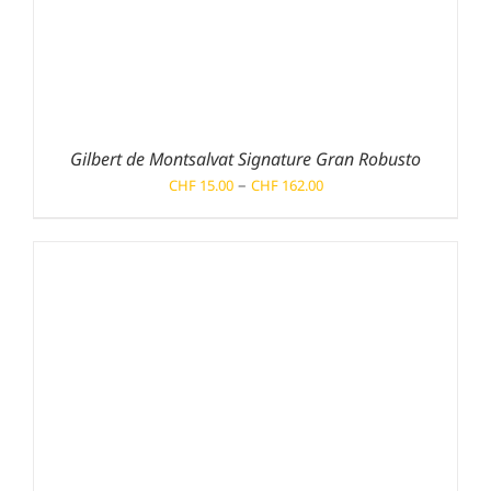
Gilbert de Montsalvat Signature Gran Robusto
Preisspanne:
–
CHF
15.00
CHF
162.00
CHF 15.00
bis
CHF 162.00