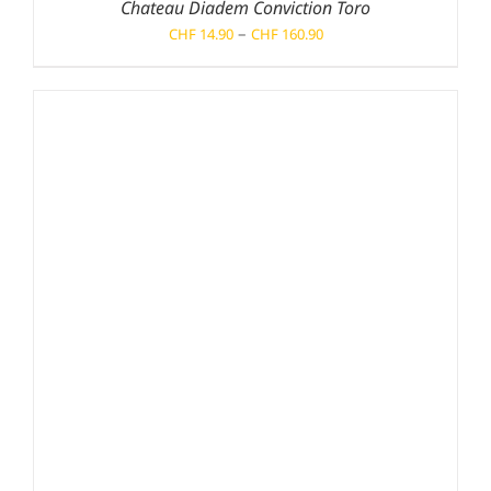
Chateau Diadem Conviction Toro
Preisspanne:
–
CHF
14.90
CHF
160.90
CHF 14.90
bis
CHF 160.90