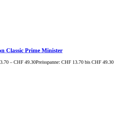
n Classic Prime Minister
3.70
–
CHF
49.30
Preisspanne: CHF 13.70 bis CHF 49.30