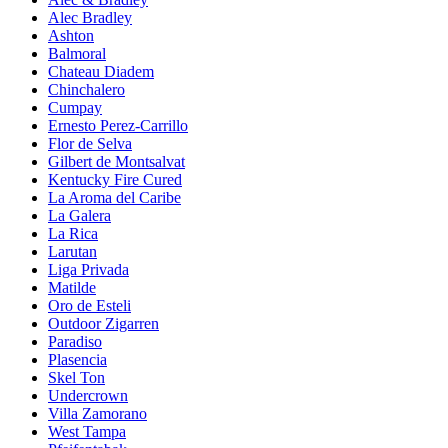
Alec Bradley
Ashton
Balmoral
Chateau Diadem
Chinchalero
Cumpay
Ernesto Perez-Carrillo
Flor de Selva
Gilbert de Montsalvat
Kentucky Fire Cured
La Aroma del Caribe
La Galera
La Rica
Larutan
Liga Privada
Matilde
Oro de Esteli
Outdoor Zigarren
Paradiso
Plasencia
Skel Ton
Undercrown
Villa Zamorano
West Tampa