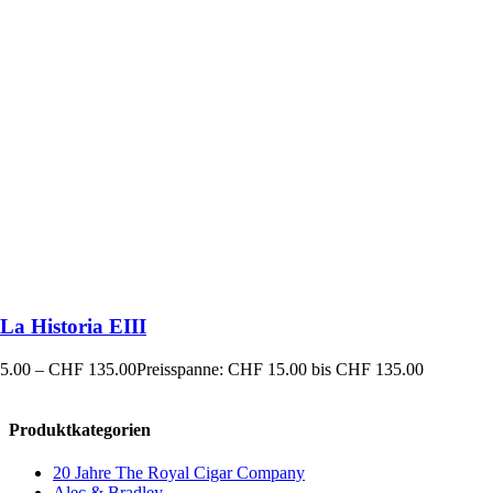
La Historia EIII
5.00
–
CHF
135.00
Preisspanne: CHF 15.00 bis CHF 135.00
Produktkategorien
20 Jahre The Royal Cigar Company
Alec & Bradley