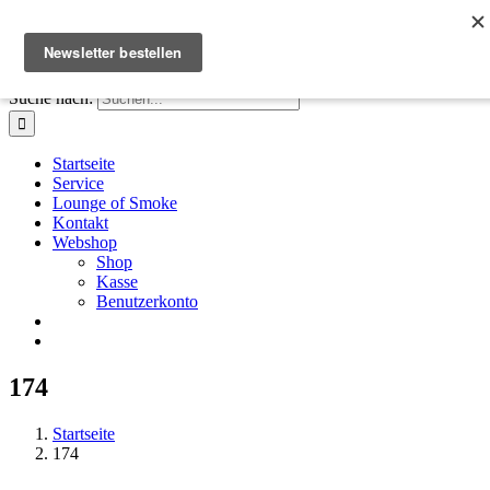
Zum Inhalt springen
Facebook
Instagram
X
E-Mail
+41 61 411 28 66
|
info@houseofsmoke.ch
Suche nach:
Startseite
Service
Lounge of Smoke
Kontakt
Webshop
Shop
Kasse
Benutzerkonto
174
Startseite
174