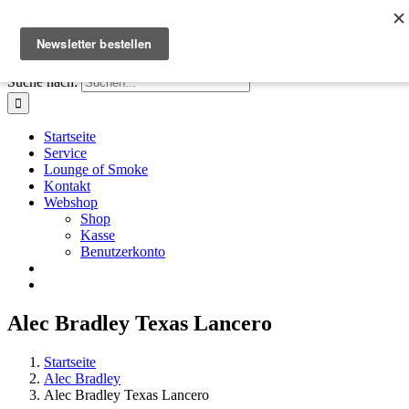
Zum Inhalt springen
Facebook
Instagram
X
E-Mail
+41 61 411 28 66
|
info@houseofsmoke.ch
Suche nach:
Startseite
Service
Lounge of Smoke
Kontakt
Webshop
Shop
Kasse
Benutzerkonto
Alec Bradley Texas Lancero
Startseite
Alec Bradley
Alec Bradley Texas Lancero