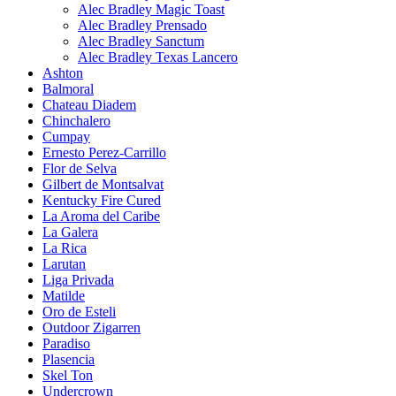
Alec Bradley Magic Toast
Alec Bradley Prensado
Alec Bradley Sanctum
Alec Bradley Texas Lancero
Ashton
Balmoral
Chateau Diadem
Chinchalero
Cumpay
Ernesto Perez-Carrillo
Flor de Selva
Gilbert de Montsalvat
Kentucky Fire Cured
La Aroma del Caribe
La Galera
La Rica
Larutan
Liga Privada
Matilde
Oro de Esteli
Outdoor Zigarren
Paradiso
Plasencia
Skel Ton
Undercrown