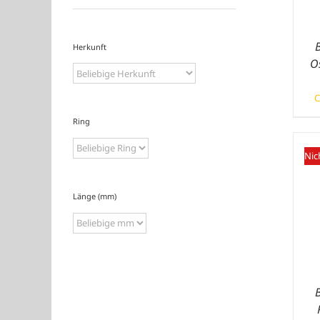
Herkunft
O
C
Ring
Nic
Länge (mm)