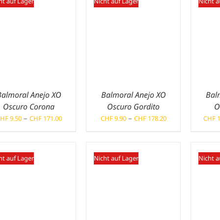
ht auf Lager
Nicht auf Lager
Nicht a
Balmoral Anejo XO
Balmoral Anejo XO
Bal
Oscuro Corona
Oscuro Gordito
O
Preisspanne:
Preisspanne:
–
–
HF
9.50
CHF
171.00
CHF
9.90
CHF
178.20
CHF
1
CHF 9.50
CHF 9.90
bis
bis
CHF 171.00
CHF 178.20
ht auf Lager
Nicht auf Lager
Nicht a