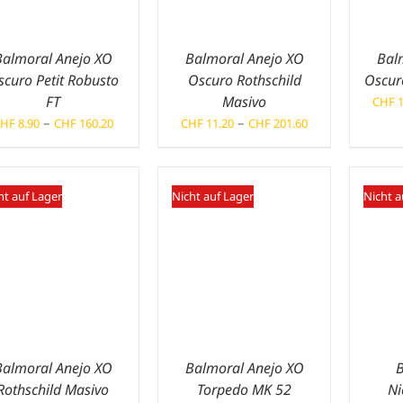
Balmoral Anejo XO
Balmoral Anejo XO
Bal
scuro Petit Robusto
Oscuro Rothschild
Oscur
FT
Masivo
CHF
1
Preisspanne:
Preisspanne:
–
–
HF
8.90
CHF
160.20
CHF
11.20
CHF
201.60
CHF 8.90
CHF 11.20
bis
bis
CHF 160.20
CHF 201.60
ht auf Lager
Nicht auf Lager
Nicht a
Balmoral Anejo XO
Balmoral Anejo XO
Rothschild Masivo
Torpedo MK 52
Ni