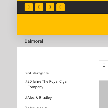
Zum
Inhalt
Facebook
Instagram
X
E-
Mail
springen
Balmoral
Produktkategorien
20 Jahre The Royal Cigar
Company
Alec & Bradley
Alec Bradley