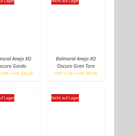
uf Lager
Nicht auf Lager
moral Anejo XO
Balmoral Anejo XO
scuro Gordo
Oscuro Gran Toro
Preisspanne:
Preisspanne:
–
–
2.90
CHF
232.20
CHF
11.20
CHF
201.60
CHF 12.90
CHF 11.20
bis
bis
CHF 232.20
CHF 201.60
uf Lager
Nicht auf Lager