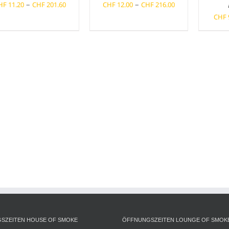
Preisspanne:
Preisspanne:
–
–
HF
11.20
CHF
201.60
CHF
12.00
CHF
216.00
CHF 11.20
CHF 12.00
CHF
bis
bis
CHF 201.60
CHF 216.00
SZEITEN HOUSE OF SMOKE
ÖFFNUNGSZEITEN LOUNGE OF SMOK