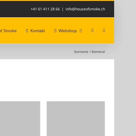
+41 61 411 28 66
|
info@houseofsmoke.ch
of Smoke
Kontakt
Webshop
Startseite
Balmoral