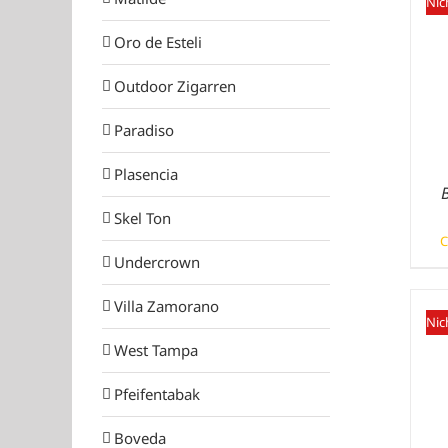
Nic
Oro de Esteli
Outdoor Zigarren
Paradiso
Plasencia
Skel Ton
C
Undercrown
Villa Zamorano
Nic
West Tampa
Pfeifentabak
Boveda