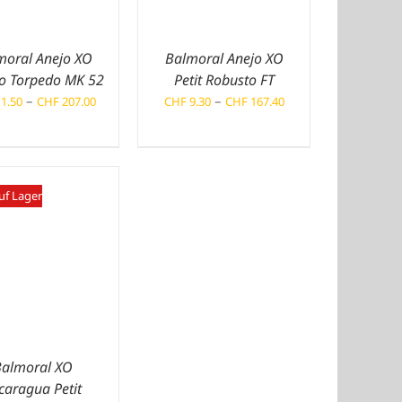
moral Anejo XO
Balmoral Anejo XO
o Torpedo MK 52
Petit Robusto FT
Preisspanne:
Preisspanne:
–
–
1.50
CHF
207.00
CHF
9.30
CHF
167.40
CHF 11.50
CHF 9.30
bis
bis
CHF 207.00
CHF 167.40
uf Lager
Balmoral XO
caragua Petit