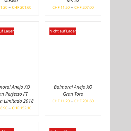
Masivo
MK 52
Preisspanne:
Preisspanne:
–
–
1.20
CHF
201.60
CHF
11.50
CHF
207.00
CHF 11.20
CHF 11.50
bis
bis
CHF 201.60
CHF 207.00
uf Lager
Nicht auf Lager
moral Anejo XO
Balmoral Anejo XO
an Perfecto FT
Gran Toro
Preisspanne:
on Limitada 2018
–
CHF
11.20
CHF
201.60
CHF 11.20
Preisspanne:
–
6.90
CHF
152.10
bis
CHF 16.90
CHF 201.60
bis
CHF 152.10