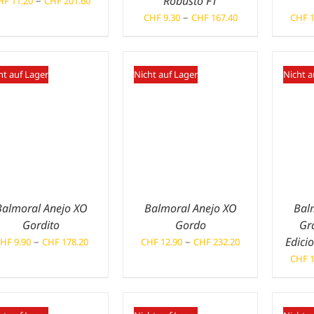
–
Robusto FT
HF
11.20
CHF
201.60
CHF 11.20
Preisspanne:
–
CHF
9.30
CHF
167.40
CHF
1
bis
CHF 9.30
CHF 201.60
bis
CHF 167.40
ht auf Lager
Nicht auf Lager
Nicht a
Balmoral Anejo XO
Balmoral Anejo XO
Bal
Gordito
Gordo
Gr
Preisspanne:
Preisspanne:
–
–
Edici
HF
9.90
CHF
178.20
CHF
12.90
CHF
232.20
CHF 9.90
CHF 12.90
CHF
1
bis
bis
CHF 178.20
CHF 232.20