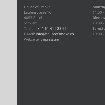
House of Smoke
Monta
Laufenstrasse 16
11:00 -
4053 Basel
Diensta
Schweiz
10:00 -
Telefon:
+41 61 411 28 66
Samst
E-Mail:
info@houseofsmoke.ch
10:00 -
Webseite:
Impressum