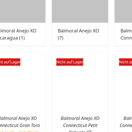
lmoral Anejo XO
Balmoral Anejo XO
Balm
icaragua
(1)
(7)
Conn
ht auf Lager
Nicht auf Lager
Nicht a
Balmoral Anejo XO
Balmoral Anejo XO
Bal
nnecticut Gran Toro
Connecticut Petit
Conne
Preisspanne: