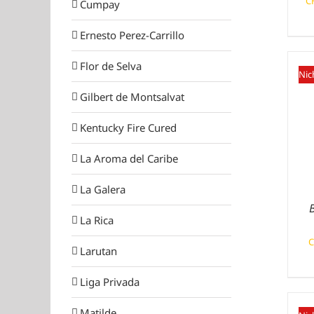
C
Cumpay
Ernesto Perez-Carrillo
Flor de Selva
Nic
Gilbert de Montsalvat
Kentucky Fire Cured
La Aroma del Caribe
La Galera
La Rica
C
Larutan
Liga Privada
Matilde