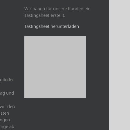
Wir haben für unsere Kunden ein
Tastingsheet erstellt.
Tastingsheet herunterladen
glieder
tag und
wir den
isten
ungen
unge ab