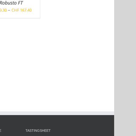
Robusto FT
Preisspanne:
–
9.30
CHF
167.40
CHF 9.30
bis
CHF 167.40
E
TASTINGSHEET