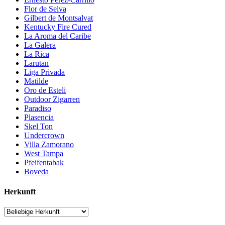
Flor de Selva
Gilbert de Montsalvat
Kentucky Fire Cured
La Aroma del Caribe
La Galera
La Rica
Larutan
Liga Privada
Matilde
Oro de Esteli
Outdoor Zigarren
Paradiso
Plasencia
Skel Ton
Undercrown
Villa Zamorano
West Tampa
Pfeifentabak
Boveda
Herkunft