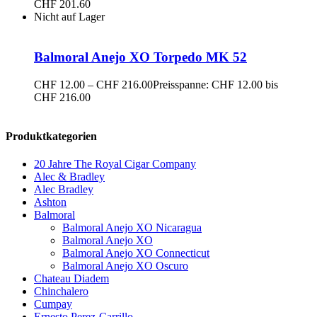
CHF 201.60
Nicht auf Lager
Balmoral Anejo XO Torpedo MK 52
CHF
12.00
–
CHF
216.00
Preisspanne: CHF 12.00 bis
CHF 216.00
Produktkategorien
20 Jahre The Royal Cigar Company
Alec & Bradley
Alec Bradley
Ashton
Balmoral
Balmoral Anejo XO Nicaragua
Balmoral Anejo XO
Balmoral Anejo XO Connecticut
Balmoral Anejo XO Oscuro
Chateau Diadem
Chinchalero
Cumpay
Ernesto Perez-Carrillo