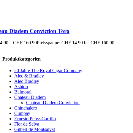
eau Diadem Conviction Toro
4.90
–
CHF
160.90
Preisspanne: CHF 14.90 bis CHF 160.90
Produktkategorien
20 Jahre The Royal Cigar Company
Alec & Bradley
Alec Bradley
Ashton
Balmoral
Chateau Diadem
Chateau Diadem Conviction
Chinchalero
Cumpay
Ernesto Perez-Carrillo
Flor de Selva
Gilbert de Montsalvat