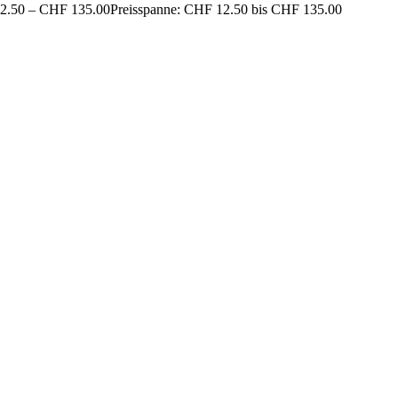
2.50
–
CHF
135.00
Preisspanne: CHF 12.50 bis CHF 135.00