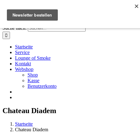
Zum Inhalt springen
Facebook
Instagram
X
E-Mail
+41 61 411 28 66
|
info@houseofsmoke.ch
Suche nach:
Startseite
Service
Lounge of Smoke
Kontakt
Webshop
Shop
Kasse
Benutzerkonto
Chateau Diadem
Startseite
Chateau Diadem