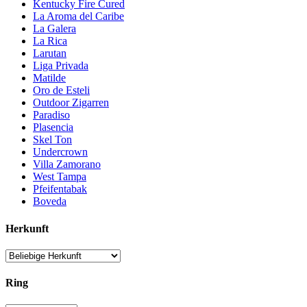
Kentucky Fire Cured
La Aroma del Caribe
La Galera
La Rica
Larutan
Liga Privada
Matilde
Oro de Esteli
Outdoor Zigarren
Paradiso
Plasencia
Skel Ton
Undercrown
Villa Zamorano
West Tampa
Pfeifentabak
Boveda
Herkunft
Ring