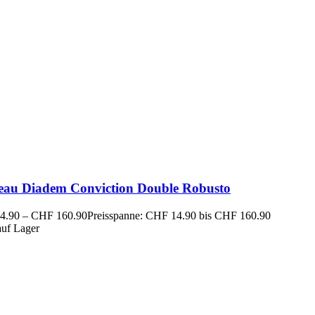
eau Diadem Conviction Double Robusto
4.90
–
CHF
160.90
Preisspanne: CHF 14.90 bis CHF 160.90
auf Lager