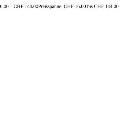
6.00
–
CHF
144.00
Preisspanne: CHF 16.00 bis CHF 144.00