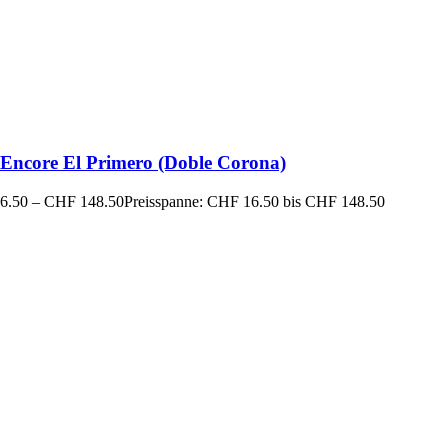
Encore El Primero (Doble Corona)
6.50
–
CHF
148.50
Preisspanne: CHF 16.50 bis CHF 148.50