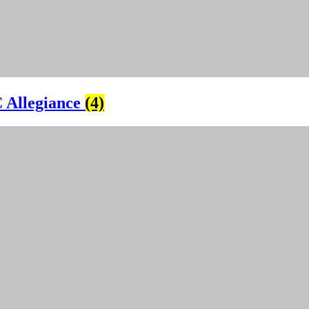
 Allegiance
(4)