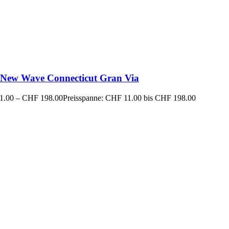
New Wave Connecticut Gran Via
1.00
–
CHF
198.00
Preisspanne: CHF 11.00 bis CHF 198.00