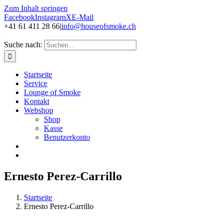
Zum Inhalt springen
Facebook
Instagram
X
E-Mail
+41 61 411 28 66
|
info@houseofsmoke.ch
Suche nach:
Startseite
Service
Lounge of Smoke
Kontakt
Webshop
Shop
Kasse
Benutzerkonto
Ernesto Perez-Carrillo
Startseite
Ernesto Perez-Carrillo