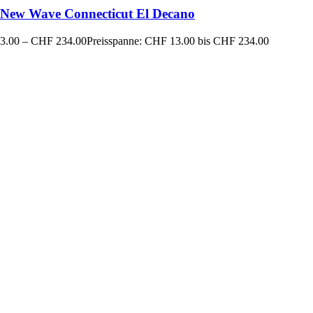
New Wave Connecticut El Decano
3.00
–
CHF
234.00
Preisspanne: CHF 13.00 bis CHF 234.00