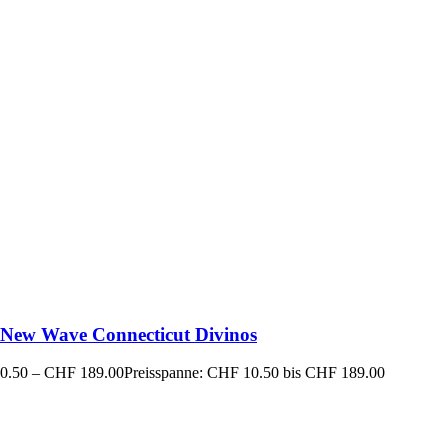
New Wave Connecticut Divinos
0.50
–
CHF
189.00
Preisspanne: CHF 10.50 bis CHF 189.00