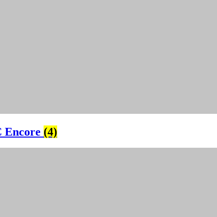
 Encore
(4)