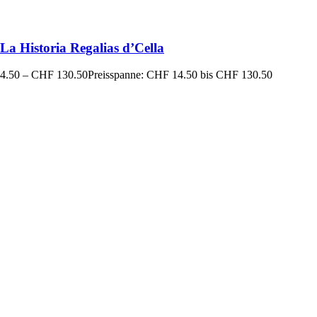
a Historia Regalias d’Cella
4.50
–
CHF
130.50
Preisspanne: CHF 14.50 bis CHF 130.50