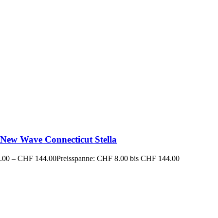
New Wave Connecticut Stella
.00
–
CHF
144.00
Preisspanne: CHF 8.00 bis CHF 144.00