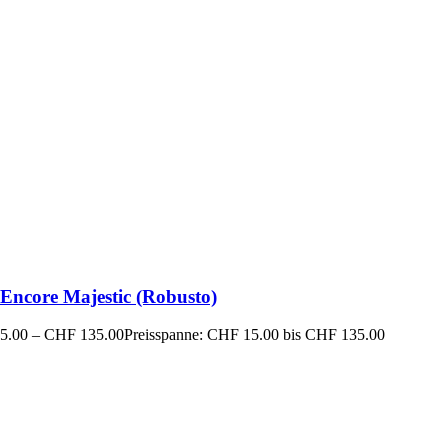
Encore Majestic (Robusto)
5.00
–
CHF
135.00
Preisspanne: CHF 15.00 bis CHF 135.00