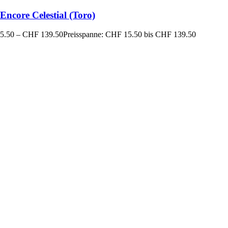
ncore Celestial (Toro)
5.50
–
CHF
139.50
Preisspanne: CHF 15.50 bis CHF 139.50