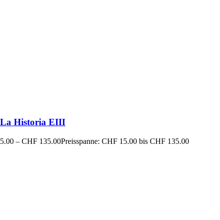
La Historia EIII
5.00
–
CHF
135.00
Preisspanne: CHF 15.00 bis CHF 135.00