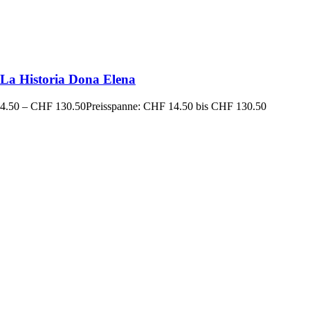
La Historia Dona Elena
4.50
–
CHF
130.50
Preisspanne: CHF 14.50 bis CHF 130.50