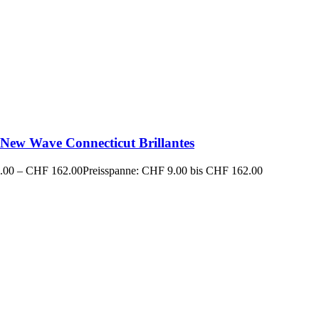
New Wave Connecticut Brillantes
.00
–
CHF
162.00
Preisspanne: CHF 9.00 bis CHF 162.00