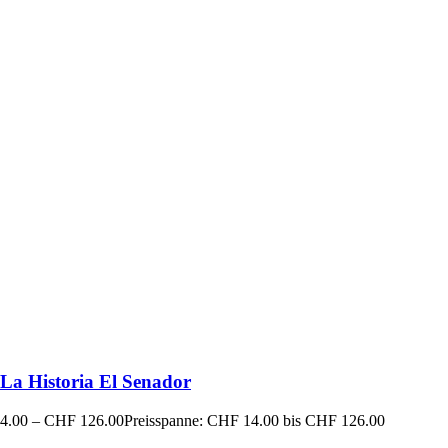
La Historia El Senador
4.00
–
CHF
126.00
Preisspanne: CHF 14.00 bis CHF 126.00