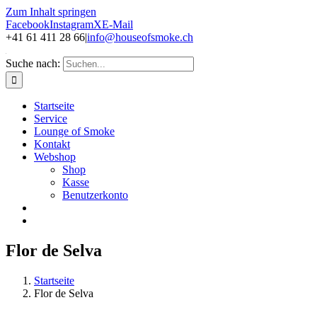
Zum Inhalt springen
Facebook
Instagram
X
E-Mail
+41 61 411 28 66
|
info@houseofsmoke.ch
Suche nach:
Startseite
Service
Lounge of Smoke
Kontakt
Webshop
Shop
Kasse
Benutzerkonto
Flor de Selva
Startseite
Flor de Selva