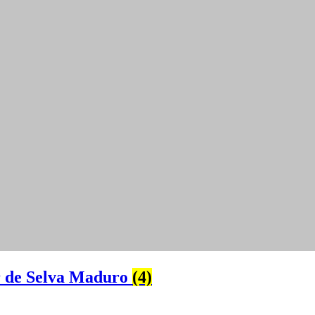
r de Selva Maduro
(4)