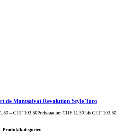
rt de Montsalvat Revolution Style Toro
1.50
–
CHF
103.50
Preisspanne: CHF 11.50 bis CHF 103.50
Produktkategorien