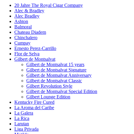
20 Jahre The Royal Cigar Company
Alec & Bradley
Alec Bradley
Ashton
Balmoral
Chateau Diadem
Chinchalero
Cumpay
Ernesto Perez-Carrillo
Flor de Selva
Gilbert de Montsalvat
Gilbert de Montsalvat 15 years
Gilbert de Montsalvat Signature
Gilbert de Montsalvat Anniversary
Gilbert de Montsalvat Classic
Gilbert Revolution Style
Gilbert de Montsalvat Special Edition
Gilbert Lounge Edition
Kentucky Fire Cured
La Aroma del Caribe
La Galera
La Rica
Larutan
Liga Privada