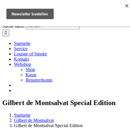
Zum Inhalt springen
Facebook
Instagram
X
E-Mail
+41 61 411 28 66
|
info@houseofsmoke.ch
Suche nach:
Startseite
Service
Lounge of Smoke
Kontakt
Webshop
Shop
Kasse
Benutzerkonto
Gilbert de Montsalvat Special Edition
Startseite
Gilbert de Montsalvat
Gilbert de Montsalvat Special Edition