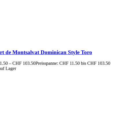
rt de Montsalvat Dominican Style Toro
1.50
–
CHF
103.50
Preisspanne: CHF 11.50 bis CHF 103.50
auf Lager