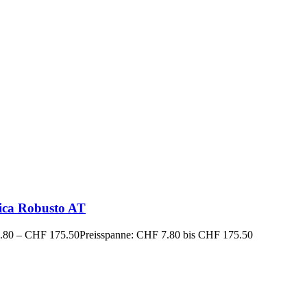
ica Robusto AT
.80
–
CHF
175.50
Preisspanne: CHF 7.80 bis CHF 175.50