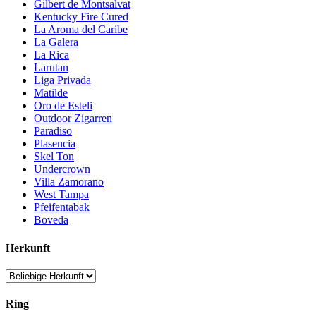
Gilbert de Montsalvat
Kentucky Fire Cured
La Aroma del Caribe
La Galera
La Rica
Larutan
Liga Privada
Matilde
Oro de Esteli
Outdoor Zigarren
Paradiso
Plasencia
Skel Ton
Undercrown
Villa Zamorano
West Tampa
Pfeifentabak
Boveda
Herkunft
Ring