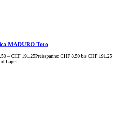
ica MADURO Toro
.50
–
CHF
191.25
Preisspanne: CHF 8.50 bis CHF 191.25
auf Lager