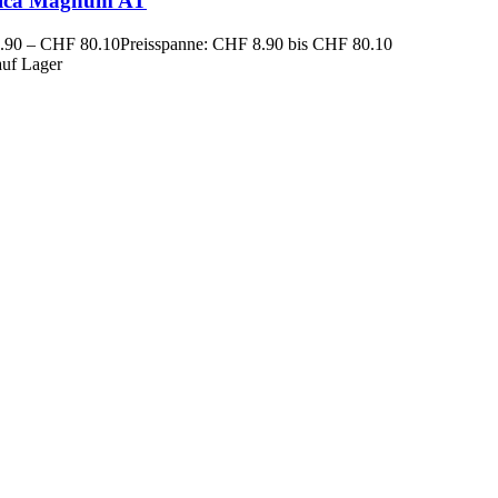
ica Magnum AT
.90
–
CHF
80.10
Preisspanne: CHF 8.90 bis CHF 80.10
auf Lager