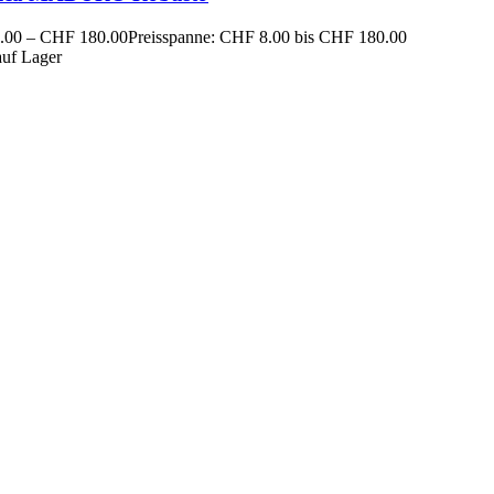
.00
–
CHF
180.00
Preisspanne: CHF 8.00 bis CHF 180.00
auf Lager