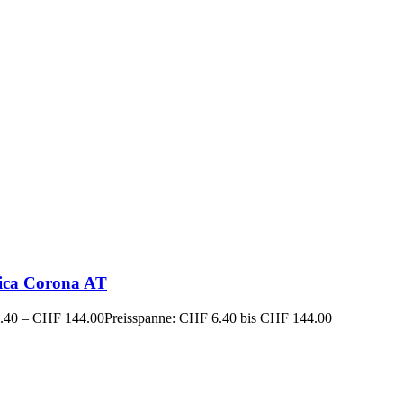
ica Corona AT
.40
–
CHF
144.00
Preisspanne: CHF 6.40 bis CHF 144.00