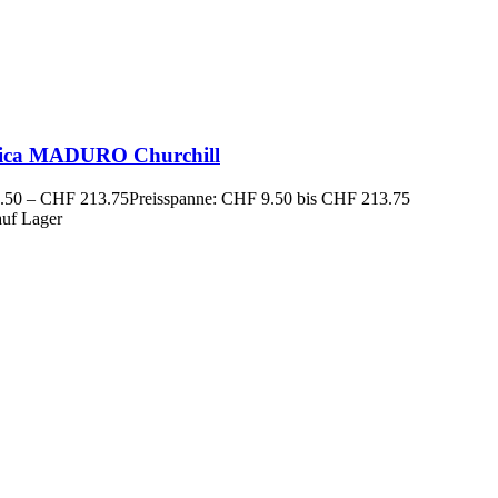
ica MADURO Churchill
.50
–
CHF
213.75
Preisspanne: CHF 9.50 bis CHF 213.75
auf Lager