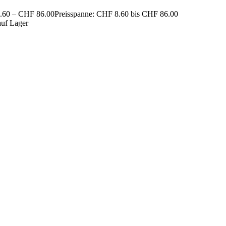
.60
–
CHF
86.00
Preisspanne: CHF 8.60 bis CHF 86.00
auf Lager