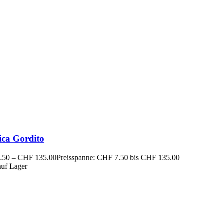
ica Gordito
.50
–
CHF
135.00
Preisspanne: CHF 7.50 bis CHF 135.00
auf Lager