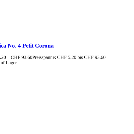
ca No. 4 Petit Corona
.20
–
CHF
93.60
Preisspanne: CHF 5.20 bis CHF 93.60
auf Lager