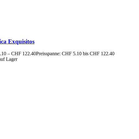
ca Exquisitos
.10
–
CHF
122.40
Preisspanne: CHF 5.10 bis CHF 122.40
auf Lager