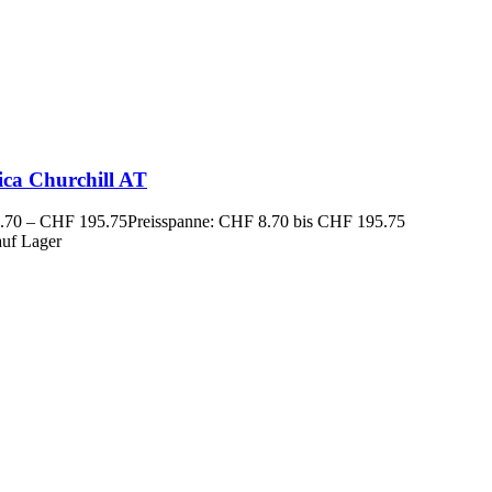
ica Churchill AT
.70
–
CHF
195.75
Preisspanne: CHF 8.70 bis CHF 195.75
auf Lager