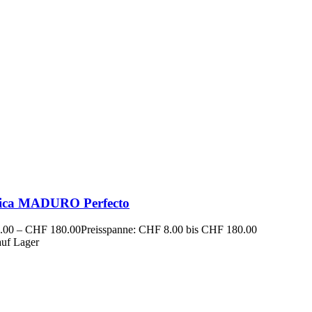
ica MADURO Perfecto
.00
–
CHF
180.00
Preisspanne: CHF 8.00 bis CHF 180.00
auf Lager