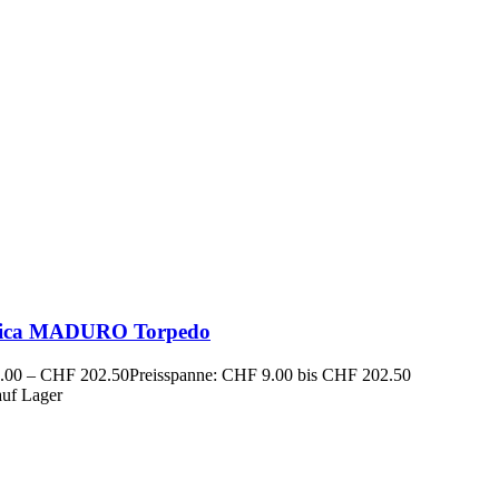
ica MADURO Torpedo
.00
–
CHF
202.50
Preisspanne: CHF 9.00 bis CHF 202.50
auf Lager