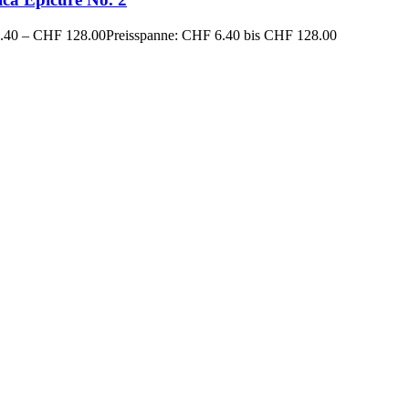
.40
–
CHF
128.00
Preisspanne: CHF 6.40 bis CHF 128.00