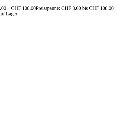
.00
–
CHF
108.00
Preisspanne: CHF 8.00 bis CHF 108.00
auf Lager