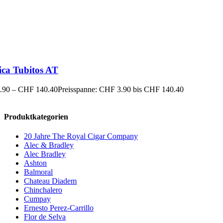
ica Tubitos AT
.90
–
CHF
140.40
Preisspanne: CHF 3.90 bis CHF 140.40
Produktkategorien
20 Jahre The Royal Cigar Company
Alec & Bradley
Alec Bradley
Ashton
Balmoral
Chateau Diadem
Chinchalero
Cumpay
Ernesto Perez-Carrillo
Flor de Selva