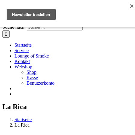
Zum Inhalt springen
Facebook
Instagram
X
E-Mail
+41 61 411 28 66
|
info@houseofsmoke.ch
Suche nach:
Startseite
Service
Lounge of Smoke
Kontakt
Webshop
Shop
Kasse
Benutzerkonto
La Rica
Startseite
La Rica