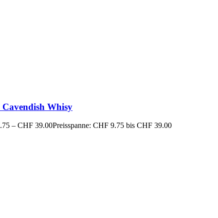
8 Cavendish Whisy
.75
–
CHF
39.00
Preisspanne: CHF 9.75 bis CHF 39.00