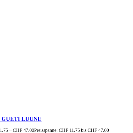
6 GUETI LUUNE
1.75
–
CHF
47.00
Preisspanne: CHF 11.75 bis CHF 47.00