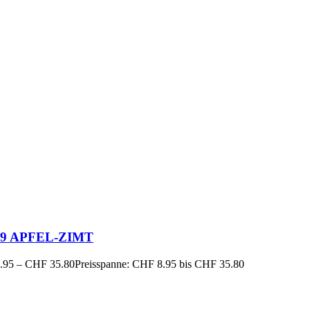
19 APFEL-ZIMT
.95
–
CHF
35.80
Preisspanne: CHF 8.95 bis CHF 35.80