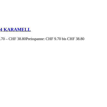
 14 KARAMELL
.70
–
CHF
38.80
Preisspanne: CHF 9.70 bis CHF 38.80