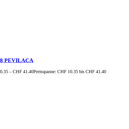
18 PEVILACA
0.35
–
CHF
41.40
Preisspanne: CHF 10.35 bis CHF 41.40