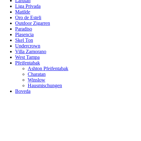
Larutan
Liga Privada
Matilde
Oro de Esteli
Outdoor Zigarren
Paradiso
Plasencia
Skel Ton
Undercrown
Villa Zamorano
West Tampa
Pfeifentabak
Ashton Pfeifentabak
Charatan
Winslow
Hausmischungen
Boveda