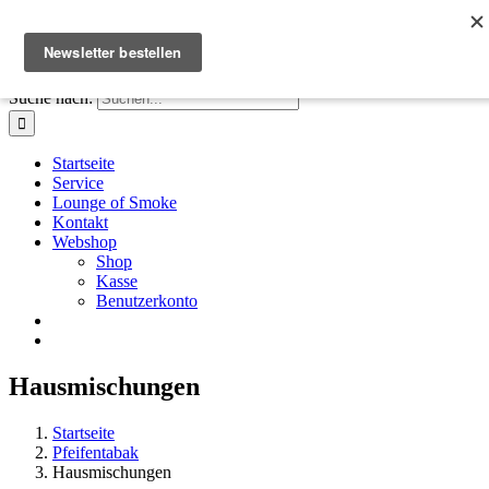
Zum Inhalt springen
Facebook
Instagram
X
E-Mail
+41 61 411 28 66
|
info@houseofsmoke.ch
Suche nach:
Startseite
Service
Lounge of Smoke
Kontakt
Webshop
Shop
Kasse
Benutzerkonto
Hausmischungen
Startseite
Pfeifentabak
Hausmischungen