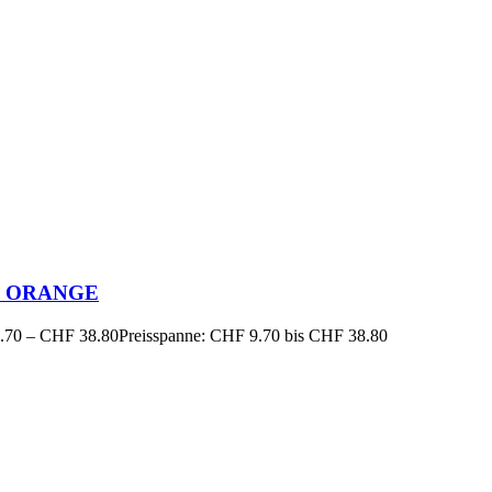
 5 ORANGE
.70
–
CHF
38.80
Preisspanne: CHF 9.70 bis CHF 38.80