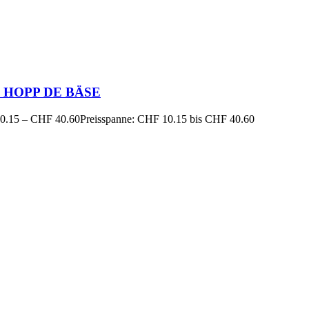
4 HOPP DE BÄSE
0.15
–
CHF
40.60
Preisspanne: CHF 10.15 bis CHF 40.60