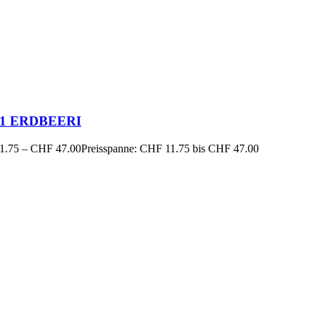
11 ERDBEERI
1.75
–
CHF
47.00
Preisspanne: CHF 11.75 bis CHF 47.00