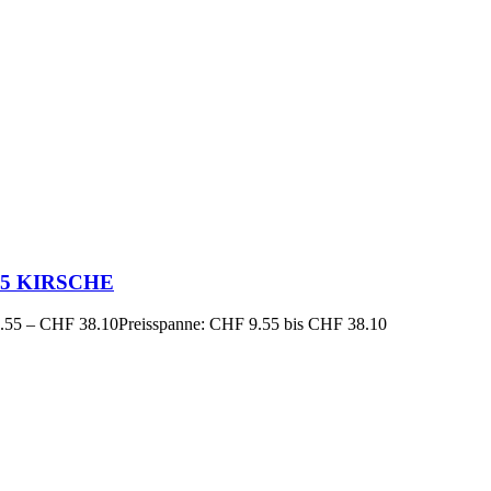
15 KIRSCHE
.55
–
CHF
38.10
Preisspanne: CHF 9.55 bis CHF 38.10