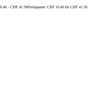
0.40
–
CHF
41.50
Preisspanne: CHF 10.40 bis CHF 41.50