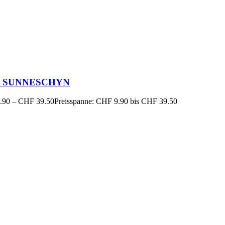
 1 SUNNESCHYN
.90
–
CHF
39.50
Preisspanne: CHF 9.90 bis CHF 39.50