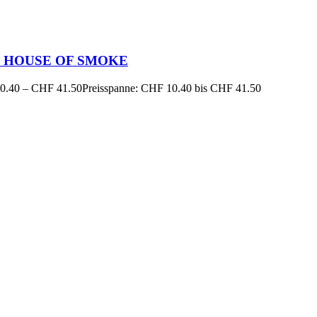
 7 HOUSE OF SMOKE
0.40
–
CHF
41.50
Preisspanne: CHF 10.40 bis CHF 41.50