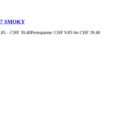
17 SMOKY
.85
–
CHF
39.40
Preisspanne: CHF 9.85 bis CHF 39.40