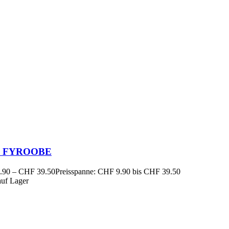
 2 FYROOBE
.90
–
CHF
39.50
Preisspanne: CHF 9.90 bis CHF 39.50
auf Lager