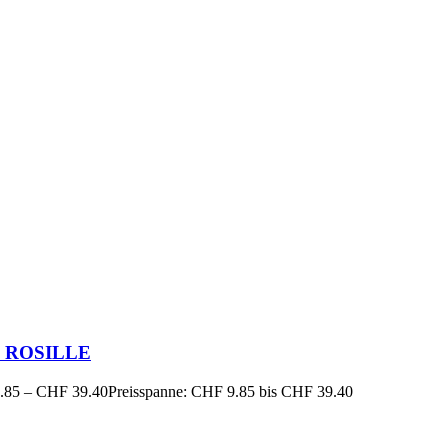
9 ROSILLE
.85
–
CHF
39.40
Preisspanne: CHF 9.85 bis CHF 39.40