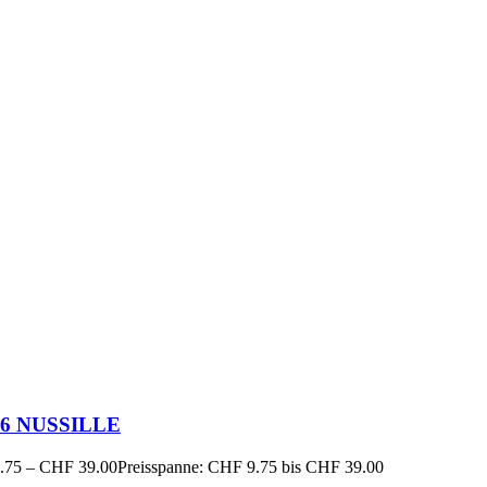
16 NUSSILLE
.75
–
CHF
39.00
Preisspanne: CHF 9.75 bis CHF 39.00