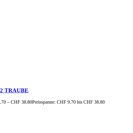
12 TRAUBE
.70
–
CHF
38.80
Preisspanne: CHF 9.70 bis CHF 38.80