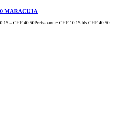
 10 MARACUJA
0.15
–
CHF
40.50
Preisspanne: CHF 10.15 bis CHF 40.50