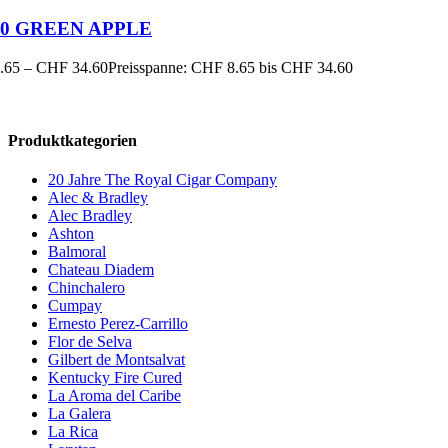
20 GREEN APPLE
.65
–
CHF
34.60
Preisspanne: CHF 8.65 bis CHF 34.60
Produktkategorien
20 Jahre The Royal Cigar Company
Alec & Bradley
Alec Bradley
Ashton
Balmoral
Chateau Diadem
Chinchalero
Cumpay
Ernesto Perez-Carrillo
Flor de Selva
Gilbert de Montsalvat
Kentucky Fire Cured
La Aroma del Caribe
La Galera
La Rica