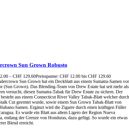
rcrown Sun Grown Robusto
2.00
–
CHF
129.60
Preisspanne: CHF 12.00 bis CHF 129.60
dercrown Sun Grown hat ein Deckblatt aus einem Sumatra-Samen vo
r (Sun Grown). Das Blending-Team von Drew Estate hat seit mehr als
ren versucht, diesen Sumatra-Tabak für Drew Estate zu sichern. Der
 besteht aus einem Connecticut River Valley Tabak-Blatt welcher durc
Stalk Cut geerntet wurde, sowie einem Sun Grown Tabak-Blatt von
Habano-Samen. Ergänzt wird die Zigarre durch einen kräftigen Füller
caragua. Es wurde ein Blatt aus altem Ligero der Region Nueva
a, entlang der Grenze von Honduras, dazu gefügt. So wurde ein etwas
erer Blend erreicht.