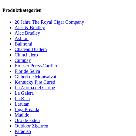
Produktkategorien
20 Jahre The Royal Cigar Company
Alec & Bradley
Alec Bradley
Ashton
Balmoral
Chateau Diadem
Chinchalero
Cumpay
Ernesto Perez-Carrillo
Flor de Selva
Gilbert de Montsalvat
Kentucky Fire Cured
La Aroma del Caribe
La Galera
La Rica
Larutan
Liga Privada
Matilde
Oro de Esteli
Outdoor Zigarren
Paradiso