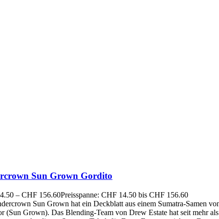
rcrown Sun Grown Gordito
4.50
–
CHF
156.60
Preisspanne: CHF 14.50 bis CHF 156.60
dercrown Sun Grown hat ein Deckblatt aus einem Sumatra-Samen vo
r (Sun Grown). Das Blending-Team von Drew Estate hat seit mehr als