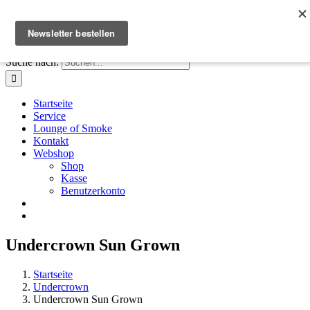
Zum Inhalt springen
Facebook
Instagram
X
E-Mail
+41 61 411 28 66
|
info@houseofsmoke.ch
Suche nach:
Startseite
Service
Lounge of Smoke
Kontakt
Webshop
Shop
Kasse
Benutzerkonto
Undercrown Sun Grown
Startseite
Undercrown
Undercrown Sun Grown