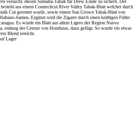
ren versucht, diesen Sumatra-Tabak für Drew Estate zu sichern. Der
 besteht aus einem Connecticut River Valley Tabak-Blatt welcher durc
Stalk Cut geerntet wurde, sowie einem Sun Grown Tabak-Blatt von
Habano-Samen. Ergänzt wird die Zigarre durch einen kräftigen Füller
caragua. Es wurde ein Blatt aus altem Ligero der Region Nueva
a, entlang der Grenze von Honduras, dazu gefügt. So wurde ein etwas
erer Blend erreicht.
auf Lager