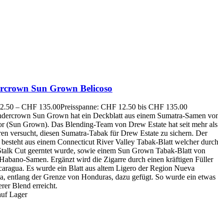
rcrown Sun Grown Belicoso
2.50
–
CHF
135.00
Preisspanne: CHF 12.50 bis CHF 135.00
dercrown Sun Grown hat ein Deckblatt aus einem Sumatra-Samen vo
r (Sun Grown). Das Blending-Team von Drew Estate hat seit mehr als
ren versucht, diesen Sumatra-Tabak für Drew Estate zu sichern. Der
 besteht aus einem Connecticut River Valley Tabak-Blatt welcher durc
Stalk Cut geerntet wurde, sowie einem Sun Grown Tabak-Blatt von
Habano-Samen. Ergänzt wird die Zigarre durch einen kräftigen Füller
caragua. Es wurde ein Blatt aus altem Ligero der Region Nueva
a, entlang der Grenze von Honduras, dazu gefügt. So wurde ein etwas
erer Blend erreicht.
auf Lager