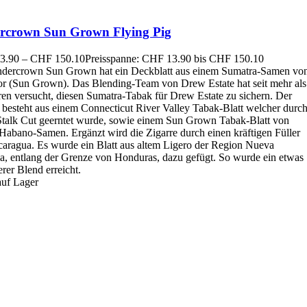
rcrown Sun Grown Flying Pig
3.90
–
CHF
150.10
Preisspanne: CHF 13.90 bis CHF 150.10
dercrown Sun Grown hat ein Deckblatt aus einem Sumatra-Samen vo
r (Sun Grown). Das Blending-Team von Drew Estate hat seit mehr als
ren versucht, diesen Sumatra-Tabak für Drew Estate zu sichern. Der
 besteht aus einem Connecticut River Valley Tabak-Blatt welcher durc
Stalk Cut geerntet wurde, sowie einem Sun Grown Tabak-Blatt von
Habano-Samen. Ergänzt wird die Zigarre durch einen kräftigen Füller
caragua. Es wurde ein Blatt aus altem Ligero der Region Nueva
a, entlang der Grenze von Honduras, dazu gefügt. So wurde ein etwas
erer Blend erreicht.
auf Lager