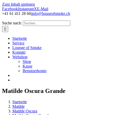
Zum Inhalt springen
Facebook
Instagram
X
E-Mail
+41 61 411 28 66
|
info@houseofsmoke.ch
Suche nach:
Startseite
Service
Lounge of Smoke
Kontakt
Webshop
Shop
Kasse
Benutzerkonto
Matilde Oscura Grande
Startseite
Matilde
Matilde Oscura