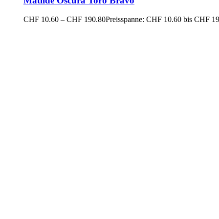
Matilde Oscura Toro Bravo
CHF
10.60
–
CHF
190.80
Preisspanne: CHF 10.60 bis CHF 1