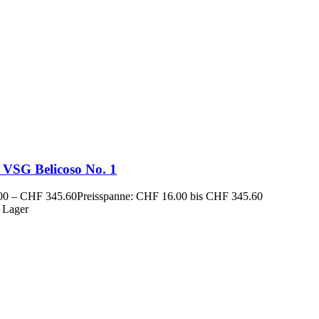
 VSG Belicoso No. 1
00
–
CHF
345.60
Preisspanne: CHF 16.00 bis CHF 345.60
 Lager