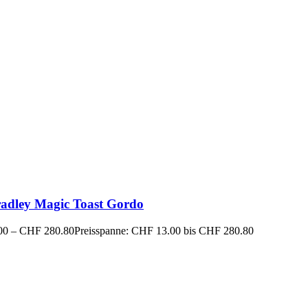
radley Magic Toast Gordo
00
–
CHF
280.80
Preisspanne: CHF 13.00 bis CHF 280.80