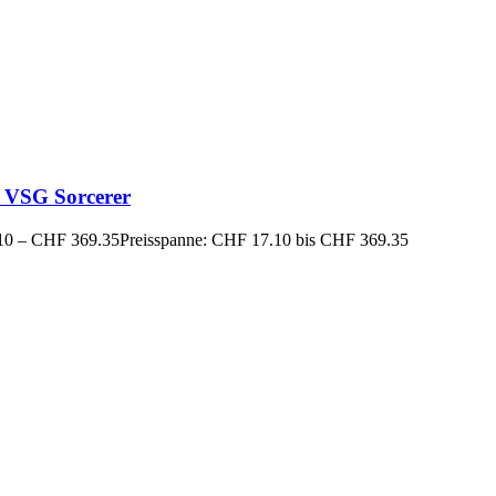
 VSG Sorcerer
10
–
CHF
369.35
Preisspanne: CHF 17.10 bis CHF 369.35