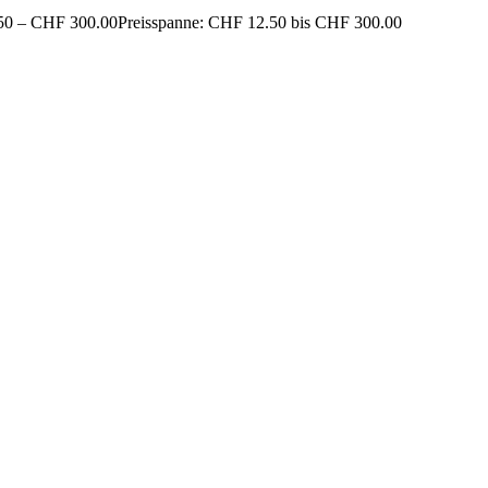
50
–
CHF
300.00
Preisspanne: CHF 12.50 bis CHF 300.00