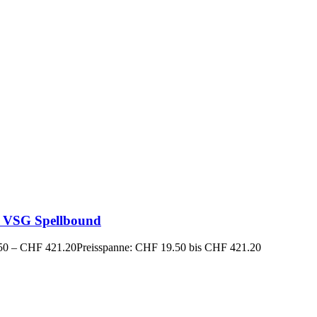
 VSG Spellbound
50
–
CHF
421.20
Preisspanne: CHF 19.50 bis CHF 421.20