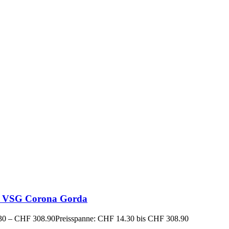
n VSG Corona Gorda
30
–
CHF
308.90
Preisspanne: CHF 14.30 bis CHF 308.90