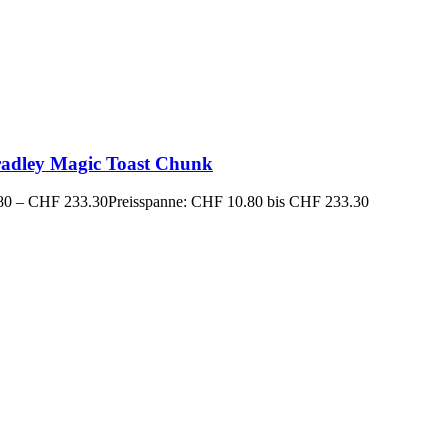
radley Magic Toast Chunk
80
–
CHF
233.30
Preisspanne: CHF 10.80 bis CHF 233.30