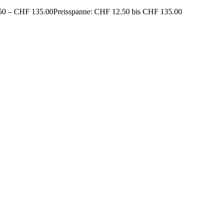
50
–
CHF
135.00
Preisspanne: CHF 12.50 bis CHF 135.00