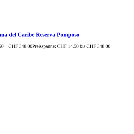
ma del Caribe Reserva Pomposo
50
–
CHF
348.00
Preisspanne: CHF 14.50 bis CHF 348.00