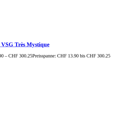
 VSG Très Mystique
90
–
CHF
300.25
Preisspanne: CHF 13.90 bis CHF 300.25