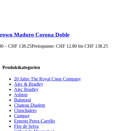
rown Maduro Corona Doble
80
–
CHF
138.25
Preisspanne: CHF 12.80 bis CHF 138.25
Produktkategorien
20 Jahre The Royal Cigar Company
Alec & Bradley
Alec Bradley
Ashton
Balmoral
Chateau Diadem
Chinchalero
Cumpay
Ernesto Perez-Carrillo
Flor de Selva