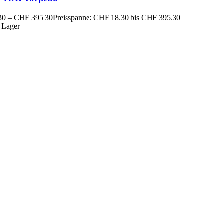
30
–
CHF
395.30
Preisspanne: CHF 18.30 bis CHF 395.30
 Lager