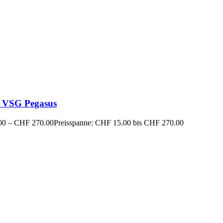
 VSG Pegasus
00
–
CHF
270.00
Preisspanne: CHF 15.00 bis CHF 270.00