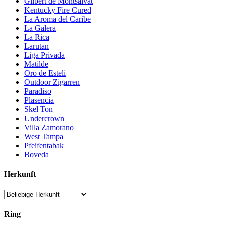
Gilbert de Montsalvat
Kentucky Fire Cured
La Aroma del Caribe
La Galera
La Rica
Larutan
Liga Privada
Matilde
Oro de Esteli
Outdoor Zigarren
Paradiso
Plasencia
Skel Ton
Undercrown
Villa Zamorano
West Tampa
Pfeifentabak
Boveda
Herkunft
Ring