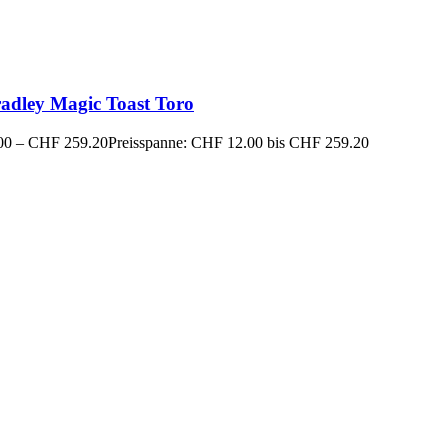
radley Magic Toast Toro
00
–
CHF
259.20
Preisspanne: CHF 12.00 bis CHF 259.20