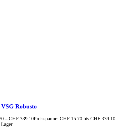
 VSG Robusto
70
–
CHF
339.10
Preisspanne: CHF 15.70 bis CHF 339.10
 Lager