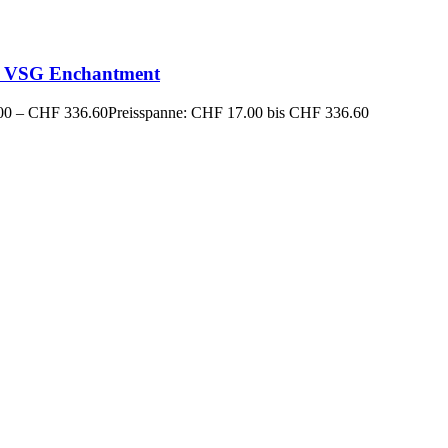
 VSG Enchantment
00
–
CHF
336.60
Preisspanne: CHF 17.00 bis CHF 336.60