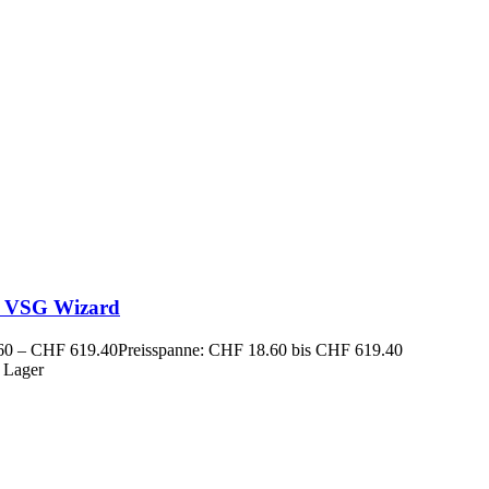
 VSG Wizard
60
–
CHF
619.40
Preisspanne: CHF 18.60 bis CHF 619.40
 Lager