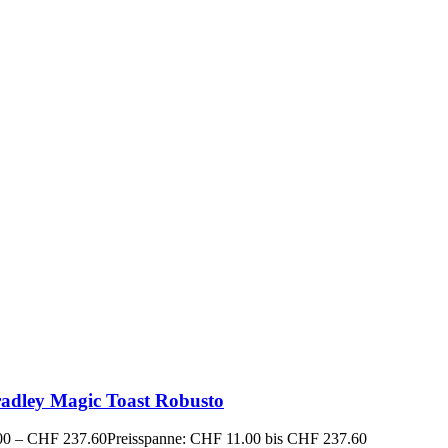
radley Magic Toast Robusto
00
–
CHF
237.60
Preisspanne: CHF 11.00 bis CHF 237.60