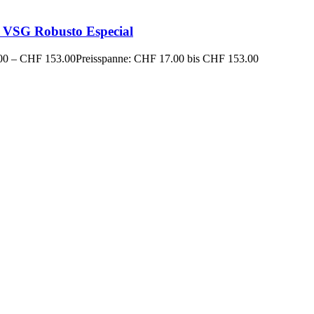
 VSG Robusto Especial
00
–
CHF
153.00
Preisspanne: CHF 17.00 bis CHF 153.00