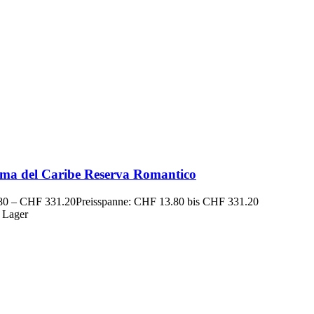
ma del Caribe Reserva Romantico
80
–
CHF
331.20
Preisspanne: CHF 13.80 bis CHF 331.20
 Lager