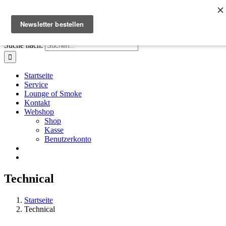
Zum Inhalt springen
Facebook
Instagram
X
E-Mail
+41 61 411 28 66
|
info@houseofsmoke.ch
Suche nach:
Startseite
Service
Lounge of Smoke
Kontakt
Webshop
Shop
Kasse
Benutzerkonto
Technical
Startseite
Technical