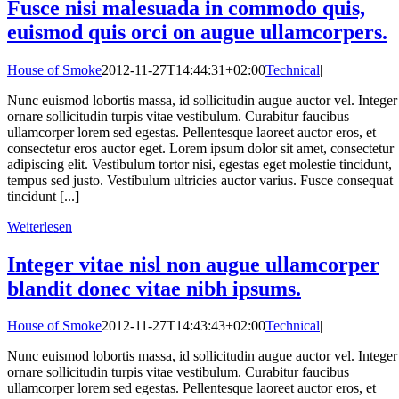
Fusce nisi malesuada in commodo quis,
euismod quis orci on augue ullamcorpers.
House of Smoke
2012-11-27T14:44:31+02:00
Technical
|
Nunc euismod lobortis massa, id sollicitudin augue auctor vel. Integer
ornare sollicitudin turpis vitae vestibulum. Curabitur faucibus
ullamcorper lorem sed egestas. Pellentesque laoreet auctor eros, et
consectetur eros auctor eget. Lorem ipsum dolor sit amet, consectetur
adipiscing elit. Vestibulum tortor nisi, egestas eget molestie tincidunt,
tempus sed justo. Vestibulum ultricies auctor varius. Fusce consequat
tincidunt [...]
Weiterlesen
Integer vitae nisl non augue ullamcorper
blandit donec vitae nibh ipsums.
House of Smoke
2012-11-27T14:43:43+02:00
Technical
|
Nunc euismod lobortis massa, id sollicitudin augue auctor vel. Integer
ornare sollicitudin turpis vitae vestibulum. Curabitur faucibus
ullamcorper lorem sed egestas. Pellentesque laoreet auctor eros, et