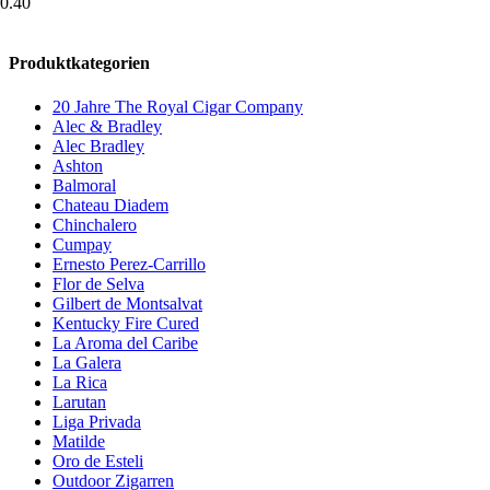
0.40
Produktkategorien
20 Jahre The Royal Cigar Company
Alec & Bradley
Alec Bradley
Ashton
Balmoral
Chateau Diadem
Chinchalero
Cumpay
Ernesto Perez-Carrillo
Flor de Selva
Gilbert de Montsalvat
Kentucky Fire Cured
La Aroma del Caribe
La Galera
La Rica
Larutan
Liga Privada
Matilde
Oro de Esteli
Outdoor Zigarren