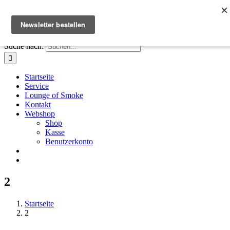
Zum Inhalt springen
Facebook
Instagram
X
E-Mail
+41 61 411 28 66
|
info@houseofsmoke.ch
Suche nach:
Startseite
Service
Lounge of Smoke
Kontakt
Webshop
Shop
Kasse
Benutzerkonto
2
Startseite
2