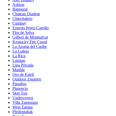
Ashton
Balmoral
Chateau Diadem
Chinchalero
Cumpay
Ernesto Perez-Carrillo
Flor de Selva
Gilbert de Montsalvat
Kentucky Fire Cured
La Aroma del Caribe
La Galera
La Rica
Larutan
Liga Privada
Matilde
Oro de Esteli
Outdoor Zigarren
Paradiso
Plasencia
Skel Ton
Undercrown
Villa Zamorano
West Tampa
Pfeifentabak