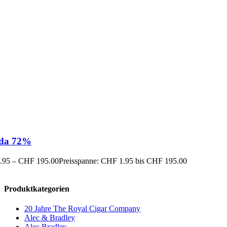
da 72%
.95
–
CHF
195.00
Preisspanne: CHF 1.95 bis CHF 195.00
Produktkategorien
20 Jahre The Royal Cigar Company
Alec & Bradley
Alec Bradley