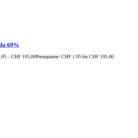
da 69%
.95
–
CHF
195.00
Preisspanne: CHF 1.95 bis CHF 195.00