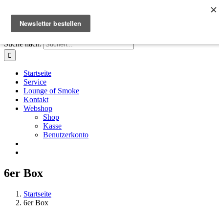
Zum Inhalt springen
Facebook
Instagram
X
E-Mail
+41 61 411 28 66
|
info@houseofsmoke.ch
Suche nach:
Startseite
Service
Lounge of Smoke
Kontakt
Webshop
Shop
Kasse
Benutzerkonto
6er Box
Startseite
6er Box