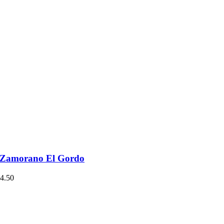
a Zamorano El Gordo
4.50