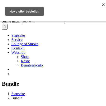
Zum Inhalt springen
Facebook
Instagram
X
E-Mail
+41 61 411 28 66
|
info@houseofsmoke.ch
Suche nach:
Startseite
Service
Lounge of Smoke
Kontakt
Webshop
Shop
Kasse
Benutzerkonto
Bundle
Startseite
Bundle