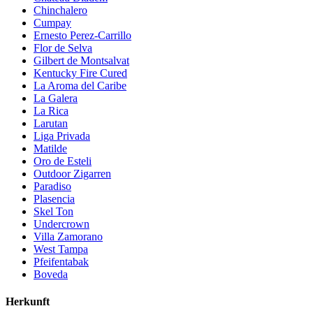
Chinchalero
Cumpay
Ernesto Perez-Carrillo
Flor de Selva
Gilbert de Montsalvat
Kentucky Fire Cured
La Aroma del Caribe
La Galera
La Rica
Larutan
Liga Privada
Matilde
Oro de Esteli
Outdoor Zigarren
Paradiso
Plasencia
Skel Ton
Undercrown
Villa Zamorano
West Tampa
Pfeifentabak
Boveda
Herkunft