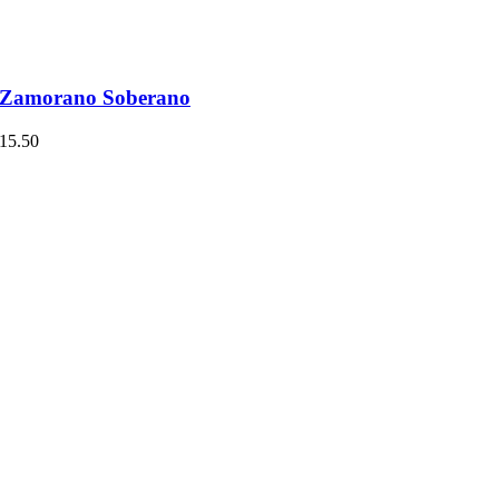
a Zamorano Soberano
15.50