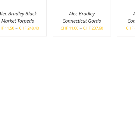
Alec Bradley Black
Alec Bradley
Market Torpedo
Connecticut Gordo
Con
Preisspanne:
Preisspanne:
–
–
HF
11.50
CHF
248.40
CHF
11.00
CHF
237.60
CHF
CHF 11.50
CHF 11.00
bis
bis
CHF 248.40
CHF 237.60