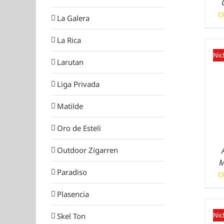
C
La Galera
La Rica
Nic
Larutan
Liga Privada
Matilde
Oro de Esteli
Outdoor Zigarren
M
Paradiso
C
Plasencia
Nic
Skel Ton