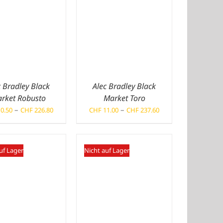
c Bradley Black
Alec Bradley Black
rket Robusto
Market Toro
Preisspanne:
Preisspanne:
–
–
0.50
CHF
226.80
CHF
11.00
CHF
237.60
CHF 10.50
CHF 11.00
bis
bis
CHF 226.80
CHF 237.60
uf Lager
Nicht auf Lager