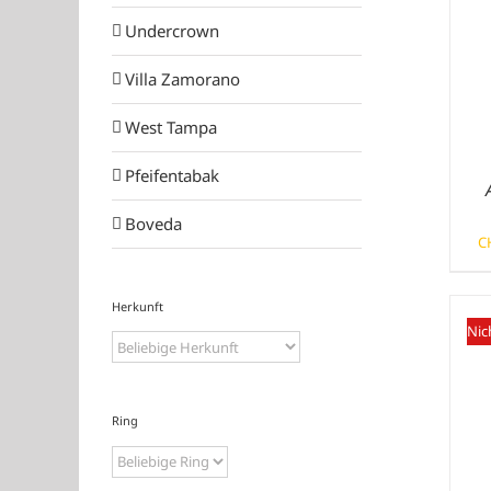
Undercrown
Villa Zamorano
West Tampa
Pfeifentabak
Boveda
C
Herkunft
Nic
Ring