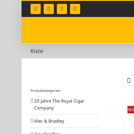
Zum
Inhalt
Facebook
Instagram
X
E-
Mail
springen
Kiste
Produktkategorien
20 Jahre The Royal Cigar
Company
Nic
Alec & Bradley
Alec Bradley