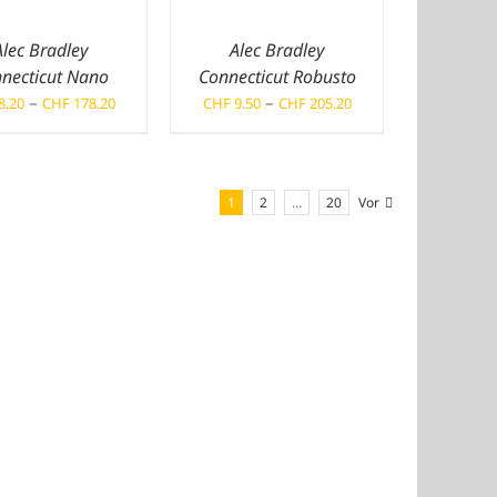
Alec Bradley
Alec Bradley
necticut Nano
Connecticut Robusto
Preisspanne:
Preisspanne:
–
–
8.20
CHF
178.20
CHF
9.50
CHF
205.20
CHF 8.20
CHF 9.50
bis
bis
CHF 178.20
CHF 205.20
1
2
…
20
Vor