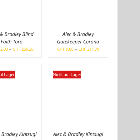
 & Bradley Blind
Alec & Bradley
Faith Toro
Gatekeeper Corona
Preisspanne:
Preisspanne:
–
–
2.00
CHF
259.20
CHF
9.80
CHF
211.70
CHF 12.00
CHF 9.80
bis
bis
CHF 259.20
CHF 211.70
uf Lager
Nicht auf Lager
 Bradley Kintsugi
Alec & Bradley Kintsugi