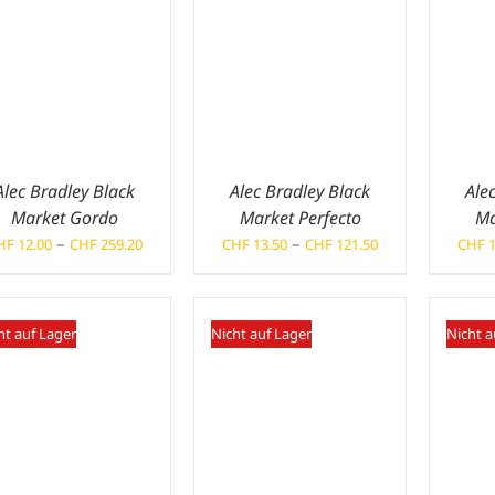
Alec Bradley Black
Alec Bradley Black
Ale
Market Gordo
Market Perfecto
Ma
Preisspanne:
Preisspanne:
–
–
HF
12.00
CHF
259.20
CHF
13.50
CHF
121.50
CHF
1
CHF 12.00
CHF 13.50
bis
bis
CHF 259.20
CHF 121.50
ht auf Lager
Nicht auf Lager
Nicht a