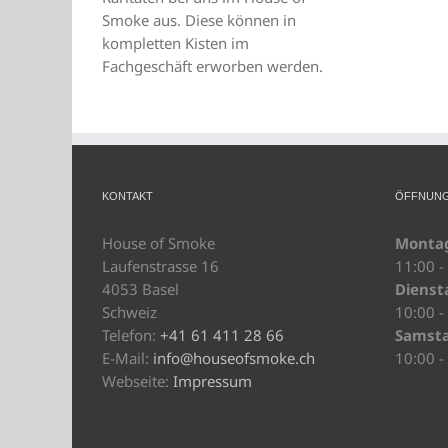
Smoke aus. Diese können in
kompletten Kisten im
Fachgeschäft erworben werden.
KONTAKT
ÖFFNUNG
House of Smoke
Monta
Laufenstrasse 16
11:00 -
4053 Basel
Diensta
Schweiz
10:00 -
Telefon:
+41 61 411 28 66
Samst
E-Mail:
info@houseofsmoke.ch
10:00 -
Webseite:
Impressum