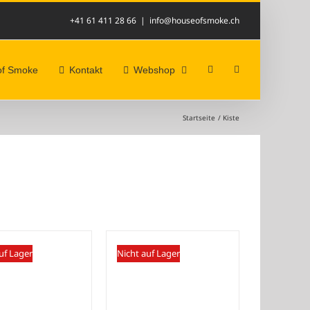
+41 61 411 28 66
|
info@houseofsmoke.ch
of Smoke
Kontakt
Webshop
Startseite
Kiste
uf Lager
Nicht auf Lager