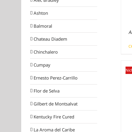
Ashton
Balmoral
A
Chateau Diadem
C
Chinchalero
Cumpay
Nic
Ernesto Perez-Carrillo
Flor de Selva
Gilbert de Montsalvat
Kentucky Fire Cured
La Aroma del Caribe