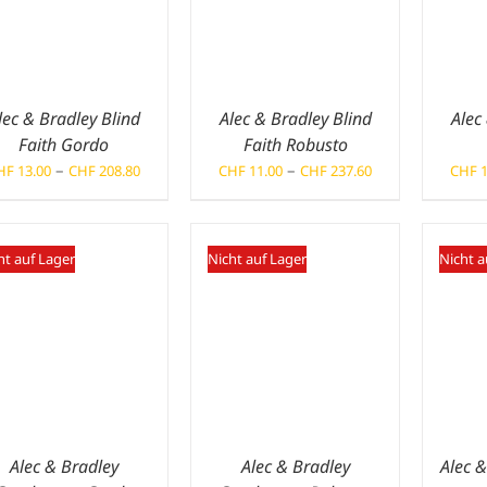
lec & Bradley Blind
Alec & Bradley Blind
Alec
Faith Gordo
Faith Robusto
Preisspanne:
Preisspanne:
–
–
HF
13.00
CHF
208.80
CHF
11.00
CHF
237.60
CHF
1
CHF 13.00
CHF 11.00
bis
bis
CHF 208.80
CHF 237.60
ht auf Lager
Nicht auf Lager
Nicht a
Alec & Bradley
Alec & Bradley
Alec &