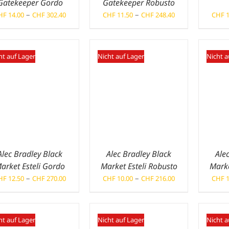
Gatekeeper Gordo
Gatekeeper Robusto
Preisspanne:
Preisspanne:
–
–
HF
14.00
CHF
302.40
CHF
11.50
CHF
248.40
CHF
1
CHF 14.00
CHF 11.50
bis
bis
CHF 302.40
CHF 248.40
ht auf Lager
Nicht auf Lager
Nicht a
Alec Bradley Black
Alec Bradley Black
Ale
arket Esteli Gordo
Market Esteli Robusto
Marke
Preisspanne:
Preisspanne:
–
–
HF
12.50
CHF
270.00
CHF
10.00
CHF
216.00
CHF
1
CHF 12.50
CHF 10.00
bis
bis
CHF 270.00
CHF 216.00
ht auf Lager
Nicht auf Lager
Nicht a