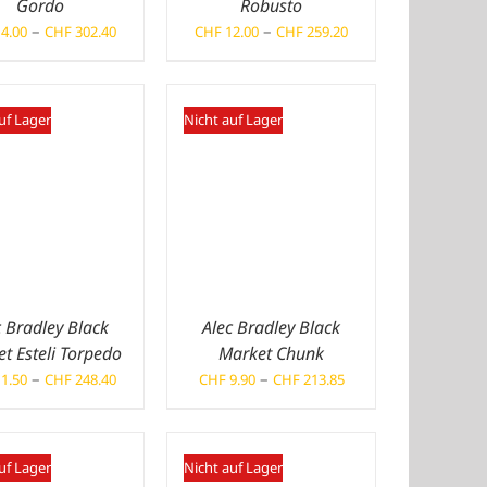
Gordo
Robusto
Preisspanne:
Preisspanne:
–
–
4.00
CHF
302.40
CHF
12.00
CHF
259.20
CHF 14.00
CHF 12.00
bis
bis
CHF 302.40
CHF 259.20
uf Lager
Nicht auf Lager
c Bradley Black
Alec Bradley Black
t Esteli Torpedo
Market Chunk
Preisspanne:
Preisspanne:
–
–
1.50
CHF
248.40
CHF
9.90
CHF
213.85
CHF 11.50
CHF 9.90
bis
bis
CHF 248.40
CHF 213.85
uf Lager
Nicht auf Lager