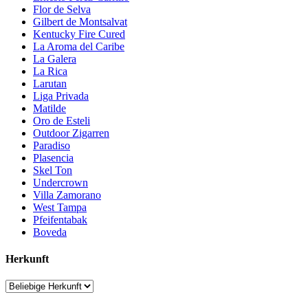
Flor de Selva
Gilbert de Montsalvat
Kentucky Fire Cured
La Aroma del Caribe
La Galera
La Rica
Larutan
Liga Privada
Matilde
Oro de Esteli
Outdoor Zigarren
Paradiso
Plasencia
Skel Ton
Undercrown
Villa Zamorano
West Tampa
Pfeifentabak
Boveda
Herkunft