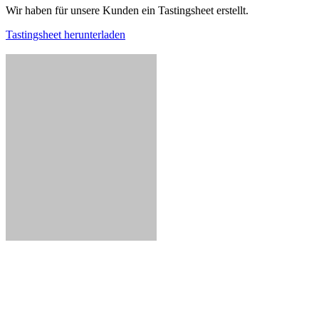
Wir haben für unsere Kunden ein Tastingsheet erstellt.
Tastingsheet herunterladen
Copyright House of Smoke GmbH | All Rights Reserved
Facebook
Instagram
X
E-Mail
Page load link