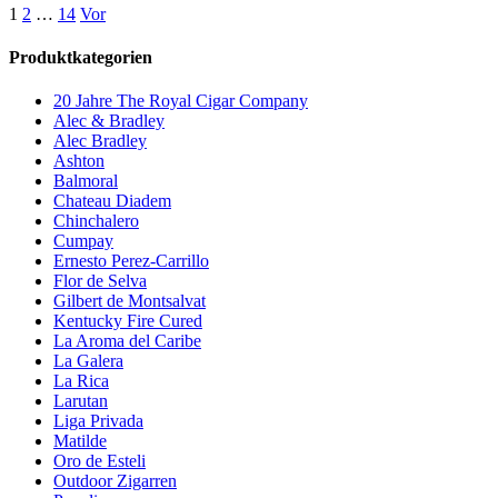
1
2
…
14
Vor
Produktkategorien
20 Jahre The Royal Cigar Company
Alec & Bradley
Alec Bradley
Ashton
Balmoral
Chateau Diadem
Chinchalero
Cumpay
Ernesto Perez-Carrillo
Flor de Selva
Gilbert de Montsalvat
Kentucky Fire Cured
La Aroma del Caribe
La Galera
La Rica
Larutan
Liga Privada
Matilde
Oro de Esteli
Outdoor Zigarren