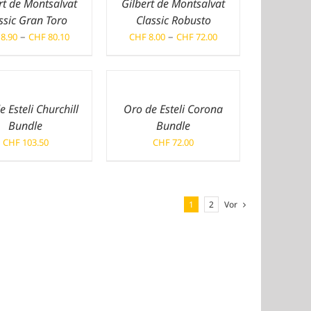
rt de Montsalvat
Gilbert de Montsalvat
ssic Gran Toro
Classic Robusto
Preisspanne:
Preisspanne:
–
–
8.90
CHF
80.10
CHF
8.00
CHF
72.00
CHF 8.90
CHF 8.00
bis
bis
CHF 80.10
CHF 72.00
 Esteli Churchill
Oro de Esteli Corona
Bundle
Bundle
CHF
103.50
CHF
72.00
1
2
Vor