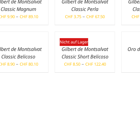
lbert de Montsalvat
Gilbert de Montsalvat
Gilbe
Classic Magnum
Classic Perla
Cla
Preisspanne:
Preisspanne:
–
–
CHF
9.90
CHF
89.10
CHF
3.75
CHF
67.50
CHF
CHF 9.90
CHF 3.75
bis
bis
CHF 89.10
CHF 67.50
Nicht auf Lager
lbert de Montsalvat
Gilbert de Montsalvat
Oro de
Classic Belicoso
Classic Short Belicoso
Preisspanne:
Preisspanne:
–
–
CHF
8.90
CHF
80.10
CHF
8.50
CHF
122.40
CHF 8.90
CHF 8.50
bis
bis
CHF 80.10
CHF 122.40