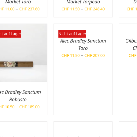
Market Toro
Market Torpedo
D
Preisspanne:
Preisspanne:
–
–
HF
11.00
CHF
237.60
CHF
11.50
CHF
248.40
CHF
1
CHF 11.00
CHF 11.50
bis
bis
CHF 237.60
CHF 248.40
ht auf Lager
Nicht auf Lager
Alec Bradley Sanctum
Gilbe
Toro
C
Preisspanne:
–
CHF
11.50
CHF
207.00
CHF
CHF 11.50
bis
CHF 207.00
ec Bradley Sanctum
Robusto
Preisspanne:
–
HF
10.50
CHF
189.00
CHF 10.50
bis
CHF 189.00