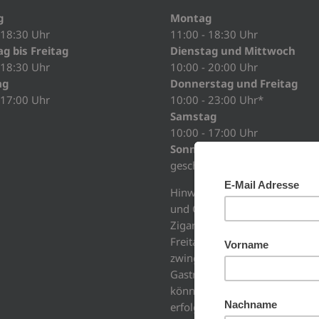
g
Montag
 18:30 Uhr
11:00 - 18:30 Uhr
g bis Freitag
Dienstag und Mittwoch
 18:30 Uhr
10:00 - 20:00 Uhr
ag
Donnerstag und Freitag
 17:00 Uhr
10:00 - 23:00 Uhr*
Samstag
10:00 - 17:00 Uhr
Sonntag
geschlossen
Hinweis: Wir bitten unsere Mit
und Gäste für den Besuch der
Zigarren Lounge am Donners
Freitag, sich bis um 19:00 Uhr
zwingend anzumelden, damit 
Gastronomiebetrieb gewährle
können. Wenn keine Anmeld
erfolgen wird die Zigarren Lo