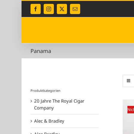
Zum
Inhalt
Facebook
Instagram
X
E-
Mail
springen
Panama
Produktkategorien
20 Jahre The Royal Cigar
Company
Nic
Alec & Bradley
Alec Bradley