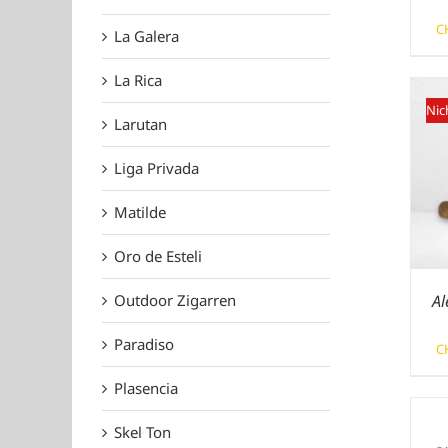
C
La Galera
La Rica
Nic
Larutan
Liga Privada
Matilde
Oro de Esteli
Outdoor Zigarren
Al
Paradiso
C
Plasencia
Skel Ton