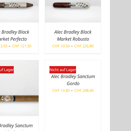
c Bradley Black
Alec Bradley Black
rket Perfecto
Market Robusto
Preisspanne:
Preisspanne:
–
–
3.50
CHF
121.50
CHF
10.50
CHF
226.80
CHF 13.50
CHF 10.50
bis
bis
CHF 121.50
CHF 226.80
uf Lager
Nicht auf Lager
Alec Bradley Sanctum
Gordo
Preisspanne:
–
CHF
13.80
CHF
248.40
CHF 13.80
bis
CHF 248.40
Bradley Sanctum