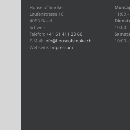
House of Smoke
Monta
Laufenstrasse 16
11:00 -
4053 Basel
Diensta
Schweiz
10:00 -
Telefon:
+41 61 411 28 66
Samst
E-Mail:
info@houseofsmoke.ch
10:00 -
Webseite:
Impressum