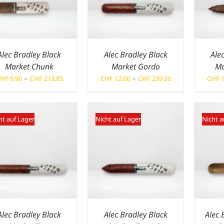
Alec Bradley Black
Alec Bradley Black
Ale
Market Chunk
Market Gordo
Ma
Preisspanne:
Preisspanne:
–
–
HF
9.90
CHF
213.85
CHF
12.00
CHF
259.20
CHF
1
CHF 9.90
CHF 12.00
bis
bis
CHF 213.85
CHF 259.20
ht auf Lager
Nicht auf Lager
Nicht a
Alec Bradley Black
Alec Bradley Black
Alec 