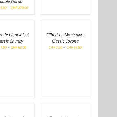
ouble Gordo
Preisspanne:
–
5.00
CHF
270.00
CHF 15.00
bis
CHF 270.00
rt de Montsalvat
Gilbert de Montsalvat
lassic Chunky
Classic Corona
Preisspanne:
Preisspanne:
–
–
7.00
CHF
63.00
CHF
7.50
CHF
67.50
CHF 7.00
CHF 7.50
bis
bis
CHF 63.00
CHF 67.50