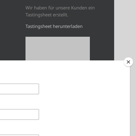
Wir haben für unsere Kunden ein
Tastingsheet erstellt.
Tastingsheet herunterladen
glieder
tag und
wir den
isten
ungen
unge ab