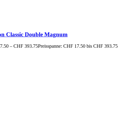
on Classic Double Magnum
7.50
–
CHF
393.75
Preisspanne: CHF 17.50 bis CHF 393.75