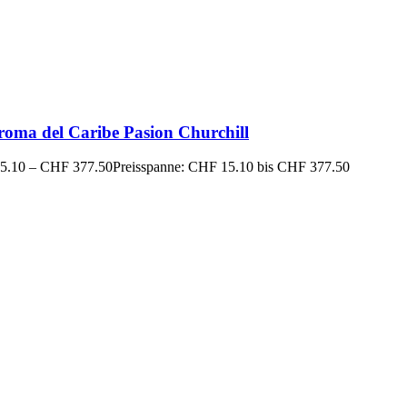
roma del Caribe Pasion Churchill
5.10
–
CHF
377.50
Preisspanne: CHF 15.10 bis CHF 377.50