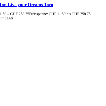
 Ton Live your Dreams Toro
1.50
–
CHF
258.75
Preisspanne: CHF 11.50 bis CHF 258.75
auf Lager