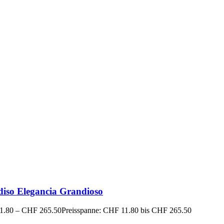
diso Elegancia Grandioso
1.80
–
CHF
265.50
Preisspanne: CHF 11.80 bis CHF 265.50