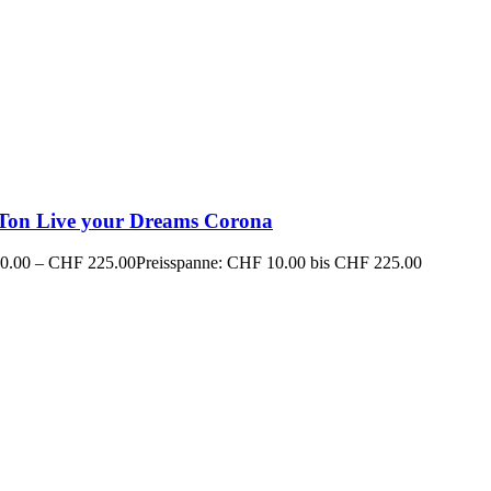
 Ton Live your Dreams Corona
0.00
–
CHF
225.00
Preisspanne: CHF 10.00 bis CHF 225.00