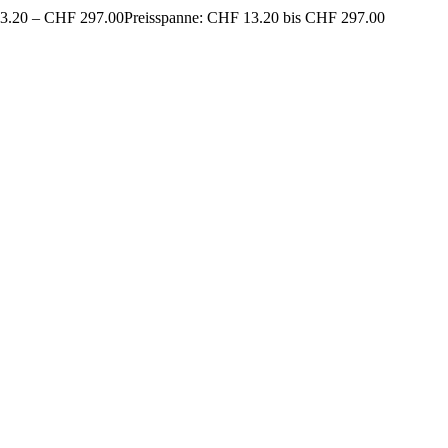
3.20
–
CHF
297.00
Preisspanne: CHF 13.20 bis CHF 297.00