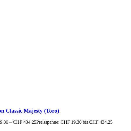
n Classic Majesty (Toro)
9.30
–
CHF
434.25
Preisspanne: CHF 19.30 bis CHF 434.25