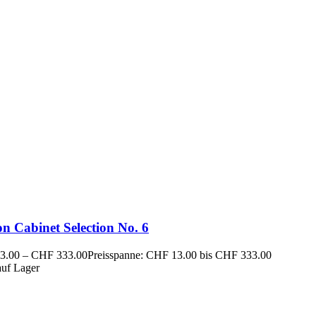
n Cabinet Selection No. 6
3.00
–
CHF
333.00
Preisspanne: CHF 13.00 bis CHF 333.00
auf Lager