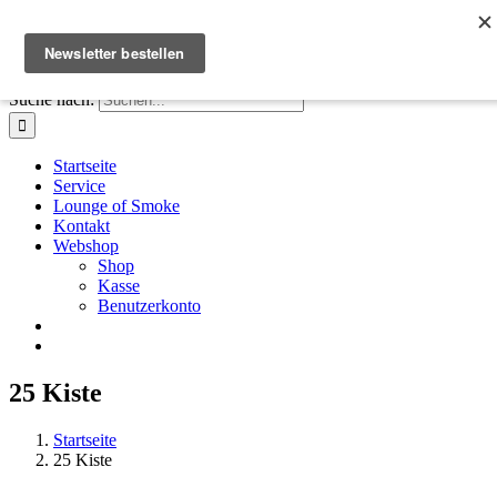
Zum Inhalt springen
Facebook
Instagram
X
E-Mail
+41 61 411 28 66
|
info@houseofsmoke.ch
Suche nach:
Startseite
Service
Lounge of Smoke
Kontakt
Webshop
Shop
Kasse
Benutzerkonto
25 Kiste
Startseite
25 Kiste