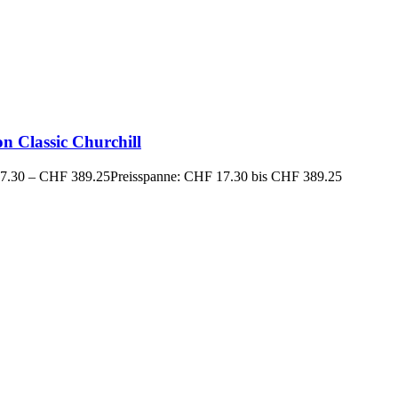
n Classic Churchill
7.30
–
CHF
389.25
Preisspanne: CHF 17.30 bis CHF 389.25