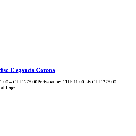
diso Elegancia Corona
1.00
–
CHF
275.00
Preisspanne: CHF 11.00 bis CHF 275.00
auf Lager