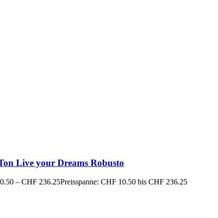
 Ton Live your Dreams Robusto
0.50
–
CHF
236.25
Preisspanne: CHF 10.50 bis CHF 236.25