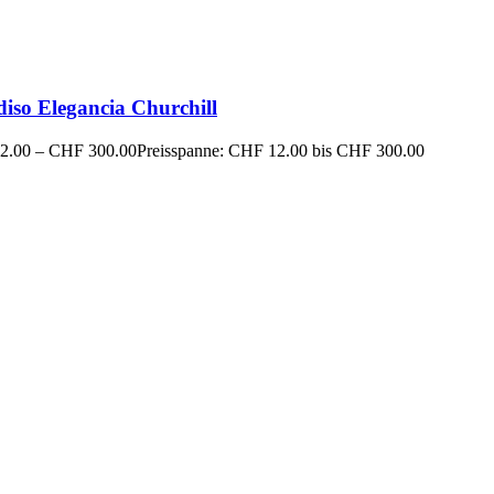
iso Elegancia Churchill
2.00
–
CHF
300.00
Preisspanne: CHF 12.00 bis CHF 300.00