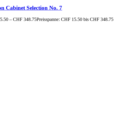
n Cabinet Selection No. 7
5.50
–
CHF
348.75
Preisspanne: CHF 15.50 bis CHF 348.75