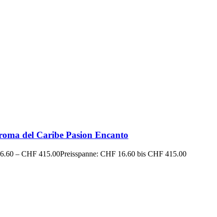
roma del Caribe Pasion Encanto
6.60
–
CHF
415.00
Preisspanne: CHF 16.60 bis CHF 415.00