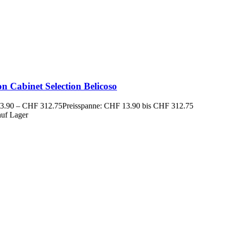
n Cabinet Selection Belicoso
3.90
–
CHF
312.75
Preisspanne: CHF 13.90 bis CHF 312.75
auf Lager