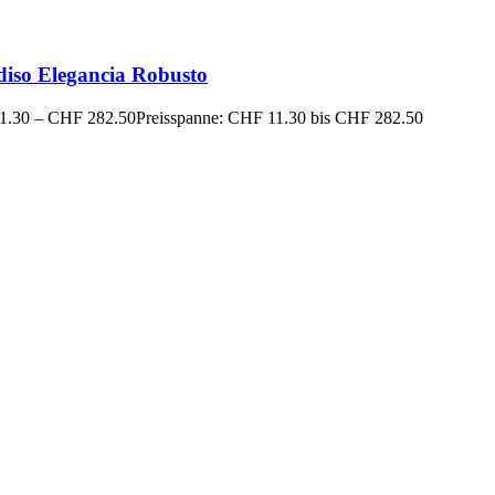
diso Elegancia Robusto
1.30
–
CHF
282.50
Preisspanne: CHF 11.30 bis CHF 282.50