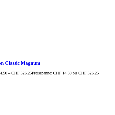
on Classic Magnum
4.50
–
CHF
326.25
Preisspanne: CHF 14.50 bis CHF 326.25