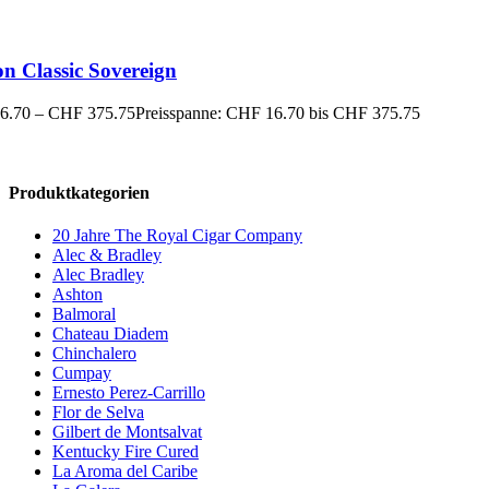
n Classic Sovereign
6.70
–
CHF
375.75
Preisspanne: CHF 16.70 bis CHF 375.75
Produktkategorien
20 Jahre The Royal Cigar Company
Alec & Bradley
Alec Bradley
Ashton
Balmoral
Chateau Diadem
Chinchalero
Cumpay
Ernesto Perez-Carrillo
Flor de Selva
Gilbert de Montsalvat
Kentucky Fire Cured
La Aroma del Caribe