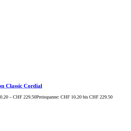
n Classic Cordial
0.20
–
CHF
229.50
Preisspanne: CHF 10.20 bis CHF 229.50