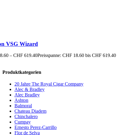
on VSG Wizard
8.60
–
CHF
619.40
Preisspanne: CHF 18.60 bis CHF 619.40
Produktkategorien
20 Jahre The Royal Cigar Company
Alec & Bradley
Alec Bradley
Ashton
Balmoral
Chateau Diadem
Chinchalero
Cumpay
Ernesto Perez-Carrillo
Flor de Selva