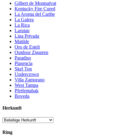
Gilbert de Montsalvat
Kentucky Fire Cured
La Aroma del Caribe
La Galera
La Rica
Larutan
Liga Privada
Matilde
Oro de Esteli
Outdoor Zigarren
Paradiso
Plasencia
Skel Ton
Undercrown
Villa Zamorano
West Tampa
Pfeifentabak
Boveda
Herkunft
Ring