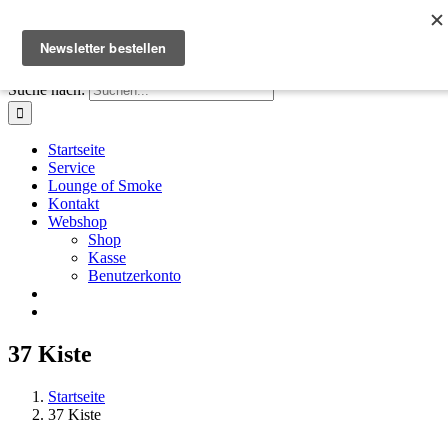
Zum Inhalt springen
Facebook
Instagram
X
E-Mail
+41 61 411 28 66
|
info@houseofsmoke.ch
Suche nach:
Startseite
Service
Lounge of Smoke
Kontakt
Webshop
Shop
Kasse
Benutzerkonto
37 Kiste
Startseite
37 Kiste