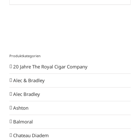
CHF 6.40
bis
CHF 128.00
Produktkategorien
20 Jahre The Royal Cigar Company
Alec & Bradley
Alec Bradley
Ashton
Balmoral
Chateau Diadem