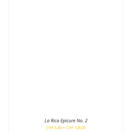
CHF 171.00
La Rica Epicure No. 2
Preisspanne:
–
CHF
6.40
CHF
128.00