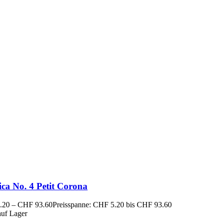
ca No. 4 Petit Corona
.20
–
CHF
93.60
Preisspanne: CHF 5.20 bis CHF 93.60
auf Lager