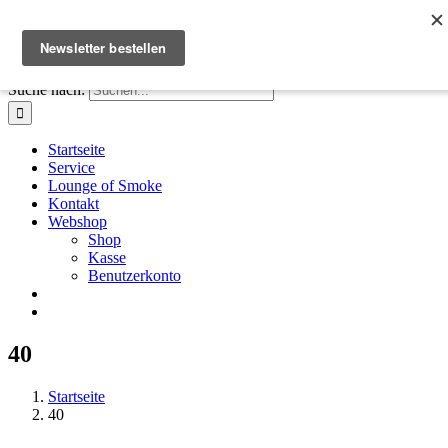
Zum Inhalt springen
Facebook
Instagram
X
E-Mail
+41 61 411 28 66
|
info@houseofsmoke.ch
Suche nach:
Startseite
Service
Lounge of Smoke
Kontakt
Webshop
Shop
Kasse
Benutzerkonto
40
Startseite
40