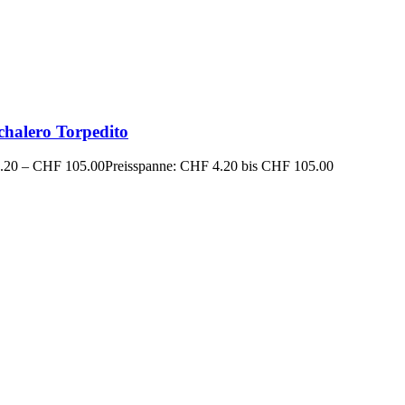
chalero Torpedito
.20
–
CHF
105.00
Preisspanne: CHF 4.20 bis CHF 105.00