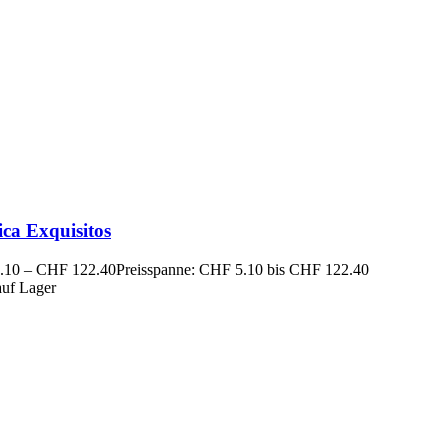
ca Exquisitos
.10
–
CHF
122.40
Preisspanne: CHF 5.10 bis CHF 122.40
auf Lager