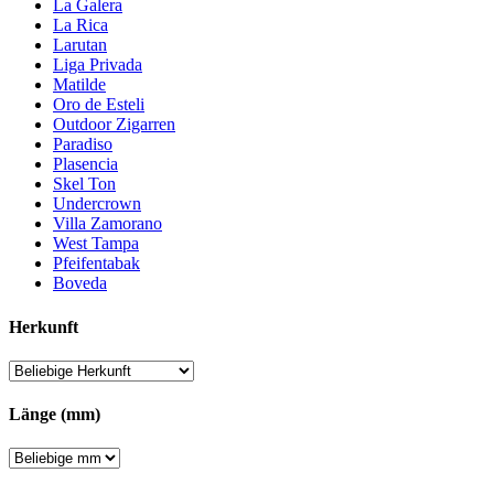
La Galera
La Rica
Larutan
Liga Privada
Matilde
Oro de Esteli
Outdoor Zigarren
Paradiso
Plasencia
Skel Ton
Undercrown
Villa Zamorano
West Tampa
Pfeifentabak
Boveda
Herkunft
Länge (mm)