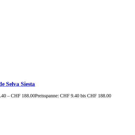
de Selva Siesta
.40
–
CHF
188.00
Preisspanne: CHF 9.40 bis CHF 188.00