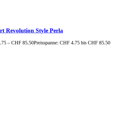
rt Revolution Style Perla
.75
–
CHF
85.50
Preisspanne: CHF 4.75 bis CHF 85.50