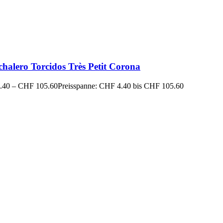
halero Torcidos Très Petit Corona
.40
–
CHF
105.60
Preisspanne: CHF 4.40 bis CHF 105.60