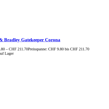
 & Bradley Gatekeeper Corona
.80
–
CHF
211.70
Preisspanne: CHF 9.80 bis CHF 211.70
auf Lager