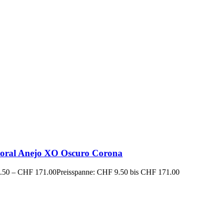
oral Anejo XO Oscuro Corona
.50
–
CHF
171.00
Preisspanne: CHF 9.50 bis CHF 171.00