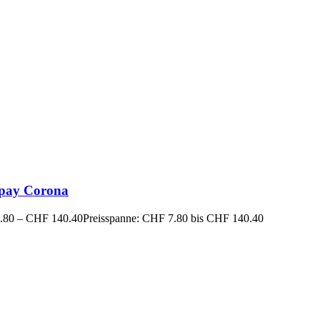
ay Corona
.80
–
CHF
140.40
Preisspanne: CHF 7.80 bis CHF 140.40