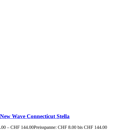
New Wave Connecticut Stella
.00
–
CHF
144.00
Preisspanne: CHF 8.00 bis CHF 144.00