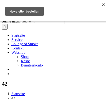
Zum Inhalt springen
Facebook
Instagram
X
E-Mail
+41 61 411 28 66
|
info@houseofsmoke.ch
Suche nach:
Startseite
Service
Lounge of Smoke
Kontakt
Webshop
Shop
Kasse
Benutzerkonto
42
Startseite
42