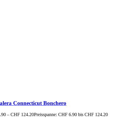
alera Connecticut Bonchero
.90
–
CHF
124.20
Preisspanne: CHF 6.90 bis CHF 124.20