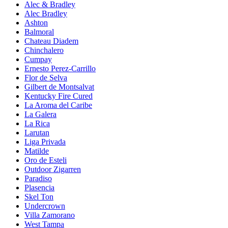
Alec & Bradley
Alec Bradley
Ashton
Balmoral
Chateau Diadem
Chinchalero
Cumpay
Ernesto Perez-Carrillo
Flor de Selva
Gilbert de Montsalvat
Kentucky Fire Cured
La Aroma del Caribe
La Galera
La Rica
Larutan
Liga Privada
Matilde
Oro de Esteli
Outdoor Zigarren
Paradiso
Plasencia
Skel Ton
Undercrown
Villa Zamorano
West Tampa