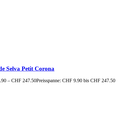
de Selva Petit Corona
.90
–
CHF
247.50
Preisspanne: CHF 9.90 bis CHF 247.50