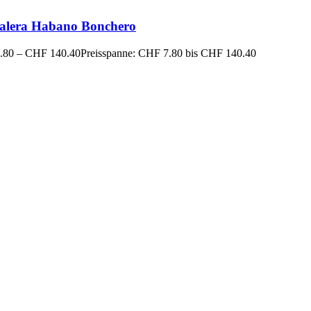
alera Habano Bonchero
.80
–
CHF
140.40
Preisspanne: CHF 7.80 bis CHF 140.40