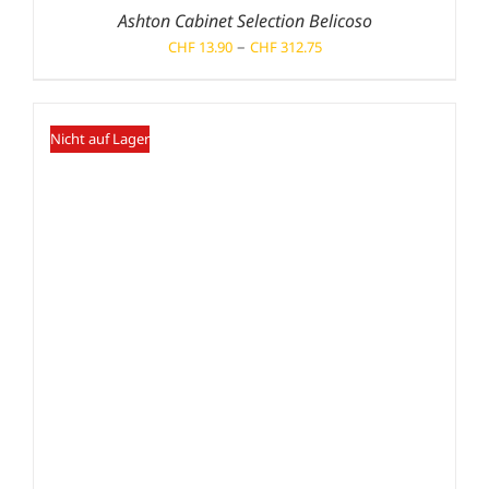
Ashton Cabinet Selection Belicoso
Preisspanne:
–
CHF
13.90
CHF
312.75
CHF 13.90
bis
CHF 312.75
Nicht auf Lager