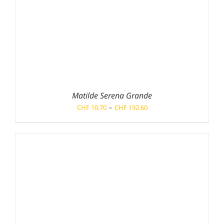
Matilde Serena Grande
Preisspanne:
–
CHF
10.70
CHF
192.60
CHF 10.70
bis
CHF 192.60