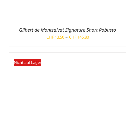
Gilbert de Montsalvat Signature Short Robusto
Preisspanne:
–
CHF
13.50
CHF
145.80
CHF 13.50
bis
CHF 145.80
Nicht auf Lager