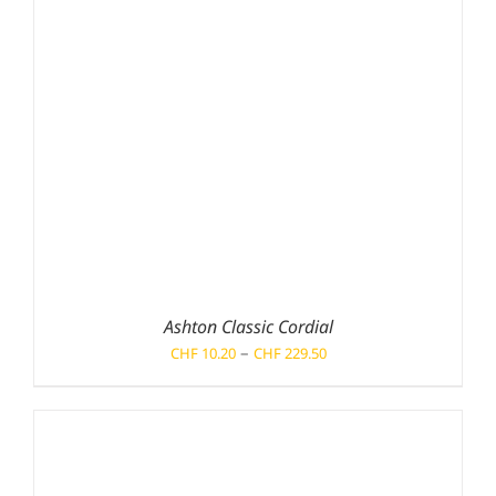
Ashton Classic Cordial
Preisspanne:
–
CHF
10.20
CHF
229.50
CHF 10.20
bis
CHF 229.50