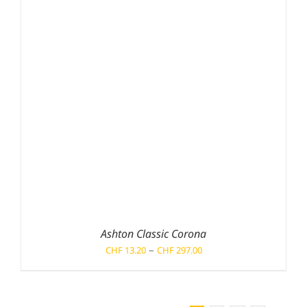
Ashton Classic Corona
Preisspanne:
–
CHF
13.20
CHF
297.00
CHF 13.20
bis
CHF 297.00