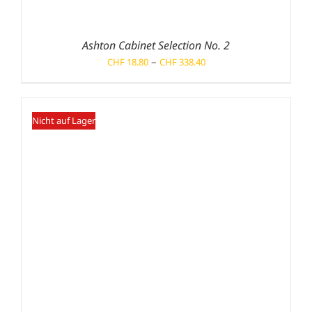
Ashton Cabinet Selection No. 2
Preisspanne:
–
CHF
18.80
CHF
338.40
CHF 18.80
bis
CHF 338.40
Nicht auf Lager