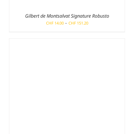
Gilbert de Montsalvat Signature Robusto
Preisspanne:
–
CHF
14.00
CHF
151.20
CHF 14.00
bis
CHF 151.20