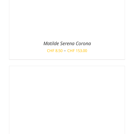
Matilde Serena Corona
Preisspanne:
–
CHF
8.50
CHF
153.00
CHF 8.50
bis
CHF 153.00