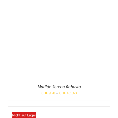
Matilde Serena Robusto
Preisspanne:
–
CHF
9.20
CHF
165.60
CHF 9.20
bis
CHF 165.60
Nicht auf Lager