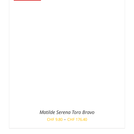
Matilde Serena Toro Bravo
Preisspanne:
–
CHF
9.80
CHF
176.40
CHF 9.80
bis