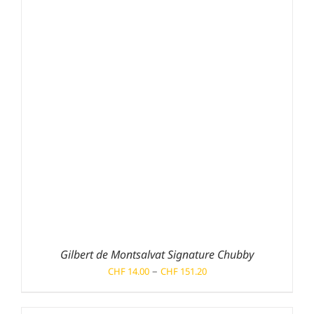
Gilbert de Montsalvat Signature Chubby
Preisspanne:
–
CHF
14.00
CHF
151.20
CHF 14.00
bis