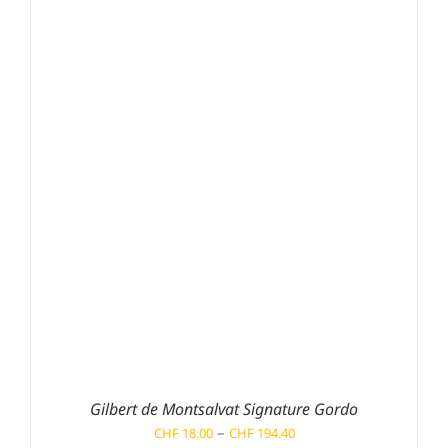
CHF 151.20
Gilbert de Montsalvat Signature Gordo
Preisspanne:
–
CHF
18.00
CHF
194.40