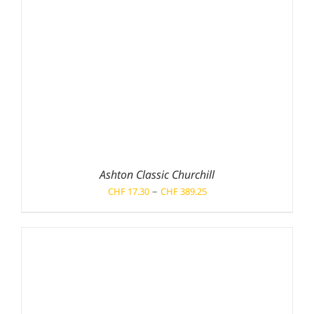
Ashton Classic Churchill
Preisspanne:
–
CHF
17.30
CHF
389.25
CHF 17.30
bis
CHF 389.25