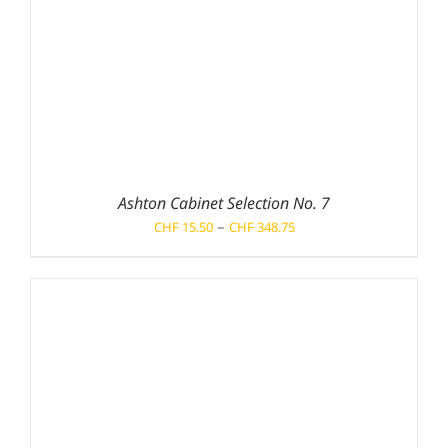
Ashton Cabinet Selection No. 7
Preisspanne:
–
CHF
15.50
CHF
348.75
CHF 15.50
bis
CHF 348.75