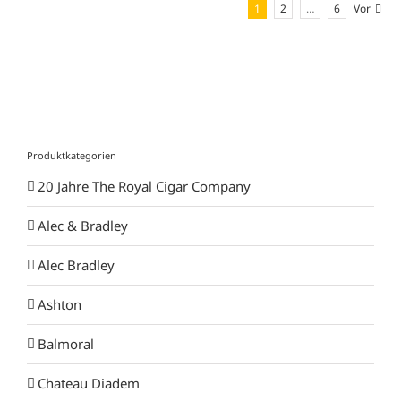
1
2
…
6
Vor
Produktkategorien
20 Jahre The Royal Cigar Company
Alec & Bradley
Alec Bradley
Ashton
Balmoral
Chateau Diadem