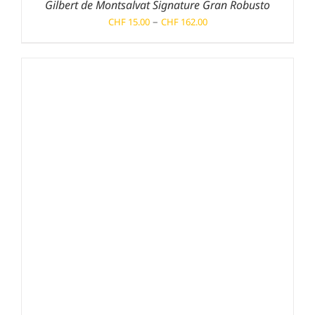
Gilbert de Montsalvat Signature Gran Robusto
Preisspanne:
–
CHF
15.00
CHF
162.00
CHF 15.00
bis
CHF 162.00