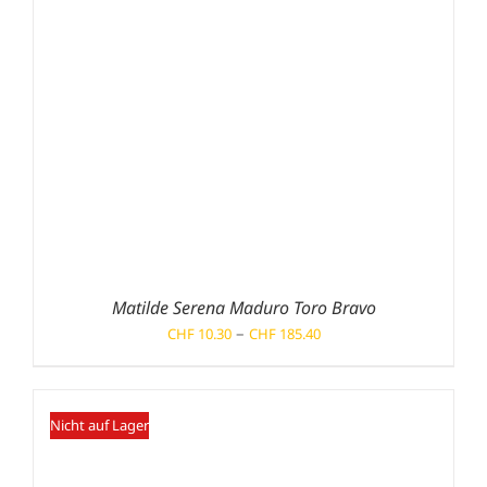
Matilde Serena Maduro Toro Bravo
Preisspanne:
–
CHF
10.30
CHF
185.40
CHF 10.30
bis
CHF 185.40
Nicht auf Lager