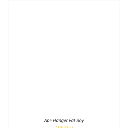
CHF 176.40
Ape Hanger Fat Boy
CHF
40.50