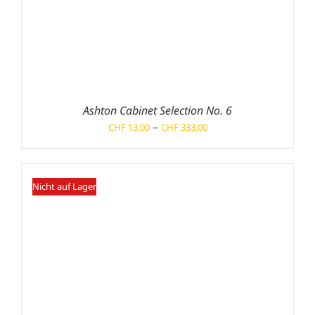
Ashton Cabinet Selection No. 6
Preisspanne:
–
CHF
13.00
CHF
333.00
CHF 13.00
bis
CHF 333.00
Nicht auf Lager