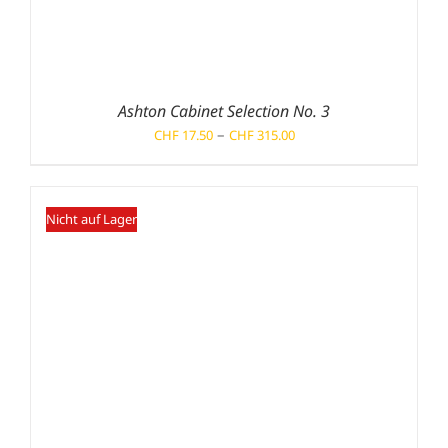
Ashton Cabinet Selection No. 3
Preisspanne:
–
CHF
17.50
CHF
315.00
CHF 17.50
bis
CHF 315.00
Nicht auf Lager