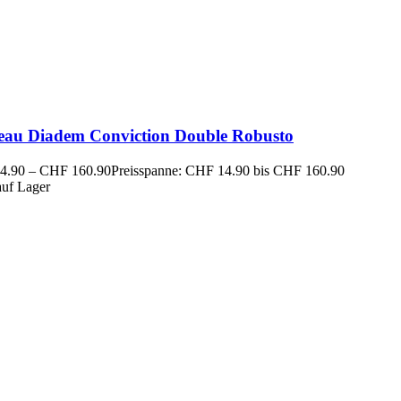
eau Diadem Conviction Double Robusto
4.90
–
CHF
160.90
Preisspanne: CHF 14.90 bis CHF 160.90
auf Lager