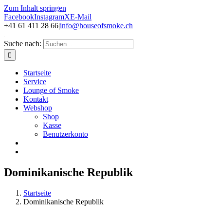
Zum Inhalt springen
Facebook
Instagram
X
E-Mail
+41 61 411 28 66
|
info@houseofsmoke.ch
Suche nach:
Startseite
Service
Lounge of Smoke
Kontakt
Webshop
Shop
Kasse
Benutzerkonto
Dominikanische Republik
Startseite
Dominikanische Republik