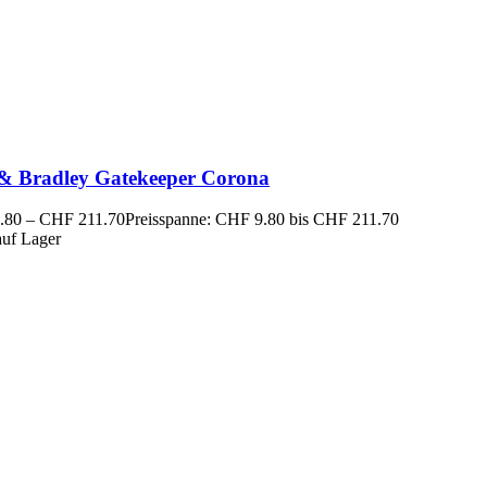
 & Bradley Gatekeeper Corona
.80
–
CHF
211.70
Preisspanne: CHF 9.80 bis CHF 211.70
auf Lager