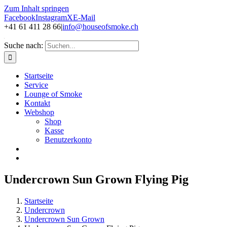
Zum Inhalt springen
Facebook
Instagram
X
E-Mail
+41 61 411 28 66
|
info@houseofsmoke.ch
Suche nach:
Startseite
Service
Lounge of Smoke
Kontakt
Webshop
Shop
Kasse
Benutzerkonto
Undercrown Sun Grown Flying Pig
Startseite
Undercrown
Undercrown Sun Grown