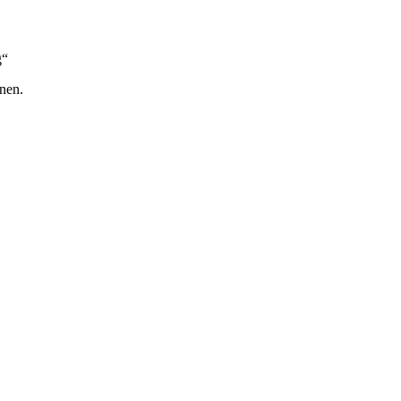
g“
nen.